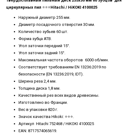
Твердосплавный пильный диск 255х30 мм 60 зубцов для
циркулярных пил
⭐️⭐️⭐️
Hitachi / HiKOKI 4100025
Наружный диаметр 255 мм.
Диаметр посадочного отверстия 30 мм.
Количество зубьев 60 шт.
Форма зубца ATB.
Угол заточки передний 15°.
Угол заточки задний 15°.
Максимальная частота оборотов
6000 об/мин.
Соответствует требованиям EN 13236:2019 по
безопасности (EN 13236:2019, IDT).
Ширина реза 2,4 мм.
Толщина диска 1,8 мм.
Качественный рез всех видов древесины.
Изготовлено во Франции.
Вес в упаковке 820 г.
Значок качества Hikoki: ⭐️⭐️⭐️.
Артикул Hitachi 752468 / HiKOKI 4100025
EAN: 8717574065619.