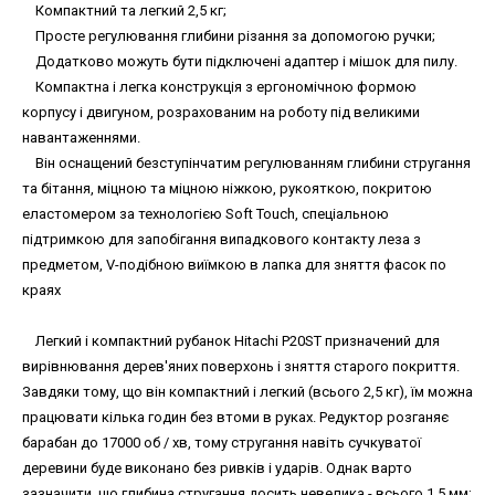
Компактний та легкий 2,5 кг;
Просте регулювання глибини різання за допомогою ручки;
Додатково можуть бути підключені адаптер і мішок для пилу.
Компактна і легка конструкція з ергономічною формою
корпусу і двигуном, розрахованим на роботу під великими
навантаженнями.
Він оснащений безступінчатим регулюванням глибини стругання
та бітання, міцною та міцною ніжкою, рукояткою, покритою
еластомером за технологією Soft Touch, спеціальною
підтримкою для запобігання випадкового контакту леза з
предметом, V-подібною виїмкою в лапка для зняття фасок по
краях
Легкий і компактний рубанок Hitachi P20ST призначений для
вирівнювання дерев'яних поверхонь і зняття старого покриття.
Завдяки тому, що він компактний і легкий (всього 2,5 кг), їм можна
працювати кілька годин без втоми в руках. Редуктор розганяє
барабан до 17000 об / хв, тому стругання навіть сучкуватої
деревини буде виконано без ривків і ударів. Однак варто
зазначити, що глибина стругання досить невелика - всього 1,5 мм;