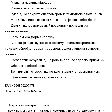
Міцна та масивна підошва.
Компактний та легкий дизайн.
Руків'я, що покрите еластомером із технологією Soft Touch.
V-подібний виріз на ніжці для зняття фаски з обох боків.
Двигун, що розрахований працювати при великих
навантаженнях.
Ергономічна форма корпусу.
Кнопка фіксації пускового режиму дозволяє проводити
тривалу обробку поверхні, зосередившись лише на точності
різання.
Комфортне керування, що робить процес обробки приємним.
Обережне оброблення.
Вентиляційні отвори, що не дають двигуну перегріватись.
Ефективна система видалення пилу.
EAN 4966376207473.
Виміри: 396х165х166 мм.
Витратний матеріал – леза:
Леза 82 мм 2 од. ТСТ сталь. Блістерний пакунок. Артикул HIKOKI