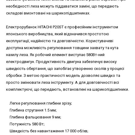
необхідності леза можуть піддаватися заміні, що передають
складові вмонтовані на шарикопідшипниках.
Електрорубанок HITACHI P20ST є професійним інструментом
японського виробництва, який відзначився простотою
експлуатації, надійністю та довговічністю. Користувачеві
доступна можливість регулювання товщини захвату та кута
нахилу леза. Як робочий елемент виступає 580Вт-ний
електродвигун. Продуктивність двигуна забезпечує високу
швидкість обертання, що запобігає утворенню сколів у процесі
обробки. З метою практичності модель дозволяє швидко та
просто змінювати леза інструменту. А для довговічності всі
комплектуючі, що передають, встановлені на шарикопідшипники.
Легке регулювання глибини зрізу;
Глибина стругання 1.5 мм;
Глибина фальцювання 9 мм;
Потужність 580 Вт;
Швидкість без навантаження 17 000 об/хв;