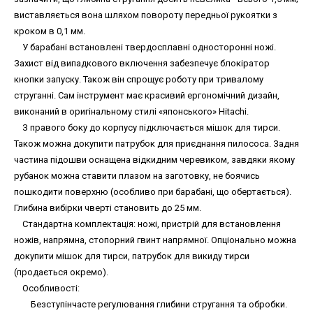
виставляється вона шляхом повороту передньої рукоятки з
кроком в 0,1 мм.
У барабані встановлені твердосплавні односторонні ножі.
Захист від випадкового включення забезпечує блокіратор
кнопки запуску. Також він спрощує роботу при тривалому
струганні. Сам інструмент має красивий ергономічний дизайн,
виконаний в оригінальному стилі «японського» Hitachi.
З правого боку до корпусу підключається мішок для тирси.
Також можна докупити патрубок для приєднання пилососа. Задня
частина підошви оснащена відкидним черевиком, завдяки якому
рубанок можна ставити плазом на заготовку, не боячись
пошкодити поверхню (особливо при барабані, що обертається).
Глибина вибірки чверті становить до 25 мм.
Стандартна комплектація: ножі, пристрій для встановлення
ножів, напрямна, стопорний гвинт напрямної. Опціонально можна
докупити мішок для тирси, патрубок для викиду тирси
(продається окремо).
Особливості:
Безступінчасте регулювання глибини стругання та обробки.