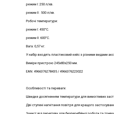
режим I: 250 л/хв.
режим II : 500 л/хв.
Робочі температури:
режим I: 450°С.
режим II: 600°С.
Вага: 0,57 кг.
У набір входять пластиковий кейс з різними видами аксе
Виміри пристрою 245х83х250 мм.
EAN: 4966376278435 / 4966376223022
Особливості та переваги:
Швидке досягненням температури для вимогливих заст
Дві ступені нагнітання повітря для кращого застосуван
Захист від перегріву для безперебійної роботи та трива