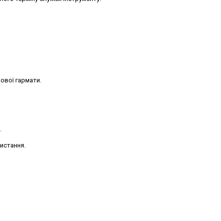
ової гармати.
.
истання.