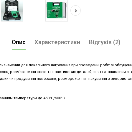
Опис
Характеристики
Відгуків (2)
ризначений для локального нагрівання при проведенні робіт зі облущен
ерхонь, розм'якшення клею та пластикових деталей, зняття шпаклівки з 
ушки чи продування поверхонь, розмороження, пакування з використан
уванням температури до 450°С/600°С