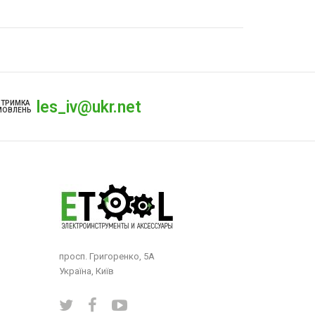
les_iv@ukr.net
ДТРИМКА
МОВЛЕНЬ
просп. Григоренко, 5А
Україна, Київ