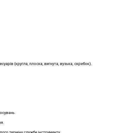
суарів (кругла, плоска, вигнута, вузька, скребок).
осувань.
ня.
лого терміну служби інструменту.