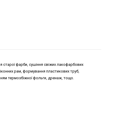
ня старої фарби, сушіння свіжих лакофарбових
віконних рам, формування пластикових труб,
ням термозбіжної фольги, дренаж, тощо.