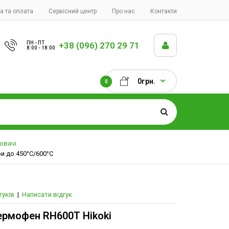
а та оплата
Сервісний центр
Про нас
Контакти
ПН - ПТ
+38 (096) 270 29 71
8:00 - 18:00
0грн.
0
ювачі
и до 450°С/600°С
гуків
|
Написати відгук
ермофен RH600T Hikoki