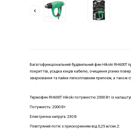
Багатофункціональний будівельний фен Hikoki RH600T п
покриттів, усадка кінців кабелю, очищення різних пов
зварювання та пайки легкоплавким припоєм, а також с
Термофен RH600T Hikoki потужністю 2000 Вт із налашт
Потужність: 2000 Вт
Електрична напруга: 230 В
Повітряний потік з прискоренням від 0,25 м/сек.2: