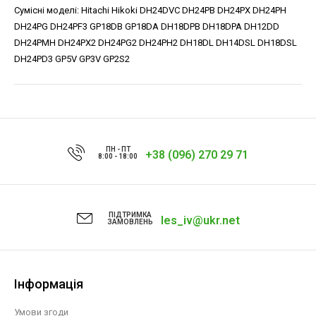
Сумісні моделі: Hitachi Hikoki DH24DVC DH24PB DH24PX DH24PH
DH24PG DH24PF3 GP18DB GP18DA DH18DPB DH18DPA DH12DD
DH24PMH DH24PX2 DH24PG2 DH24PH2 DH18DL DH14DSL DH18DSL
DH24PD3 GP5V GP3V GP2S2
ПН - ПТ
+38 (096) 270 29 71
8:00 - 18:00
ПІДТРИМКА
les_iv@ukr.net
ЗАМОВЛЕНЬ
Інформація
Умови згоди