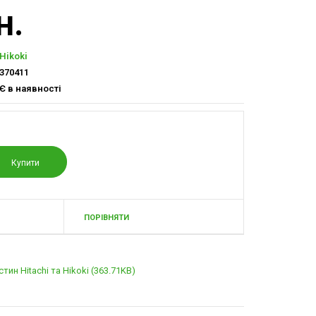
н.
Hikoki
370411
Є в наявності
ПОРІВНЯТИ
тин Hitachi та Hikoki (363.71KB)