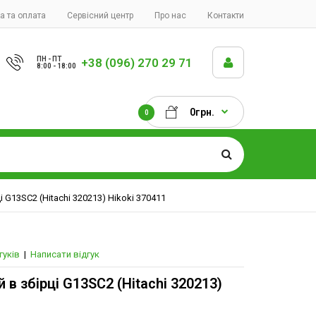
а та оплата
Сервісний центр
Про нас
Контакти
ПН - ПТ
+38 (096) 270 29 71
8:00 - 18:00
0грн.
0
і G13SC2 (Hitachi 320213) Hikoki 370411
гуків
|
Написати відгук
 в збірці G13SC2 (Hitachi 320213)