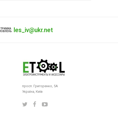
les_iv@ukr.net
ДТРИМКА
МОВЛЕНЬ
просп. Григоренко, 5А
Україна, Київ