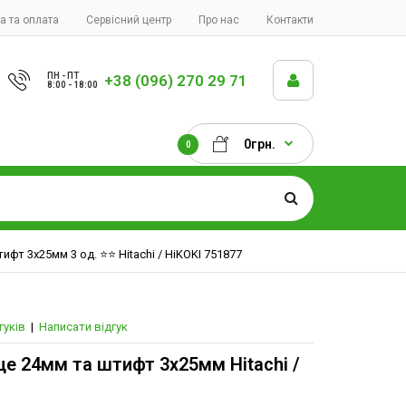
а та оплата
Сервісний центр
Про нас
Контакти
ПН - ПТ
+38 (096) 270 29 71
8:00 - 18:00
0грн.
0
фт 3х25мм 3 од. ⭐️⭐️ Hitachi / HiKOKI 751877
гуків
|
Написати відгук
це 24мм та штифт 3х25мм Hitachi /