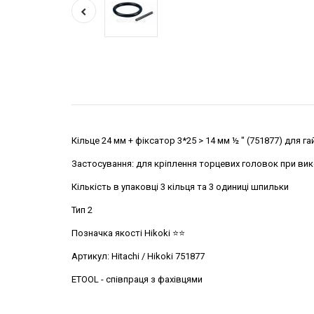
Кільце 24 мм + фіксатор 3*25 > 14 мм ½ " (751877) для г
Застосування: для кріплення торцевих головок при ви
Кількість в упаковці 3 кільця та 3 одиниці шпильки
Тип 2
Позначка якості Hikoki ⭐️⭐️
Артикул: Hitachi / Hikoki 751877
ETOOL - співпраця з фахівцями