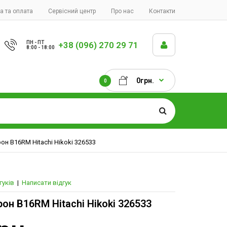
а та оплата
Сервісний центр
Про нас
Контакти
ПН - ПТ
+38 (096) 270 29 71
8:00 - 18:00
0грн.
0
он В16RМ Hitachi Hikoki 326533
гуків
|
Написати відгук
он В16RМ Hitachi Hikoki 326533