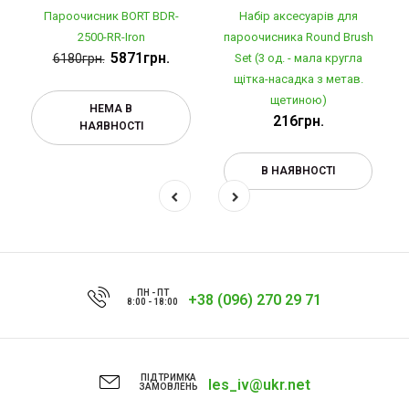
Пароочисник BORT BDR-
Набір аксесуарів для
2500-RR-Iron
пароочисника Round Brush
5871грн.
6180грн.
Set (3 од. - мала кругла
щітка-насадка з метав.
щетиною)
НЕМА В
216грн.
НАЯВНОСТІ
В НАЯВНОСТІ
ПН - ПТ
+38 (096) 270 29 71
8:00 - 18:00
ПІДТРИМКА
les_iv@ukr.net
ЗАМОВЛЕНЬ