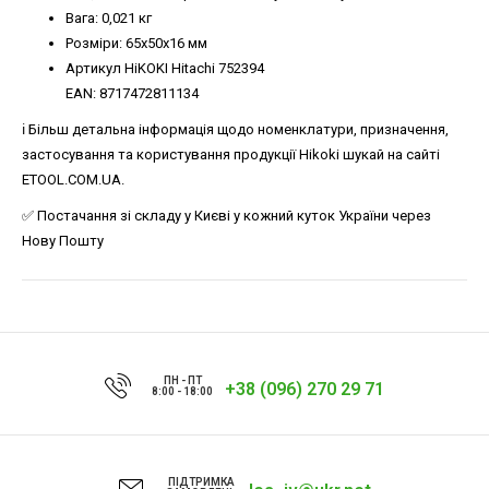
Вага: 0,021 кг
Розміри: 65x50x16 мм
Артикул HiKOKI Hitachi 752394
EAN: 8717472811134
ℹ️ Більш детальна інформація щодо номенклатури, призначення,
застосування та користування продукції Hikoki шукай на сайті
ETOOL.COM.UA.
✅ Постачання зі складу у Києві у кожний куток України через
Нову Пошту
ПН - ПТ
+38 (096) 270 29 71
8:00 - 18:00
ПІДТРИМКА