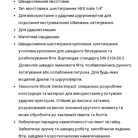
Швидкозмінний хвостовик.
Тип хвостовика: шестигранник HEX male 1/4".
Для використання з ударним шуруповертом для
подолання екстремальних обмежень затягування.
Для ударних машин.
Магнітний сердешник.
Швидкозмінне шестигранне кріплення: шестигранне
утоплене кріплення для швидкого блокування та
розблокування біти. Відповідає стандарту DIN 3126 E6.3
Дозволяє швидко змінювати біти, позбавляючись ручного
затягування або ослаблення патрона. Для будь-яких
моделей дрилів та шуруповертів.
Технологія Shock Series Impact: спеціально розроблені
конструкція та матеріал для використання у потужних
ударних пристроях. Стійкий до високої затяжки,
розрахований на високі значення крутного моменту та
може обробляти усі заклинилі гвинти та болти.
Забезпечує передачу намагніченості на гвинт чи гайку.
Забезпечує зручну та швидку роботу, запобігаючи падінню
біти, завдяки її короткочасному намагнічуванню.