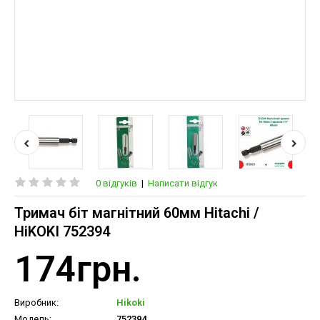
0 відгуків
|
Написати відгук
Тримач біт магнітний 60мм Hitachi /
HiKOKI 752394
174грн.
Виробник:
Hikoki
Модель:
752394