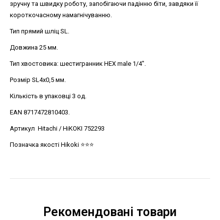
зручну та швидку роботу, запобігаючи падінню біти, завдяки її
короткочасному намагнічуванню.
Тип прямий шлiц SL.
Довжина 25 мм.
Тип хвостовика: шестигранник HEX male 1/4".
Розмір SL4x0,5 мм.
Кількість в упаковці 3 од.
EAN 8717472810403.
Артикул Hitachi / HiKOKI 752293
Позначка якості Hikoki ⭐️⭐️⭐️
Рекомендовані товари