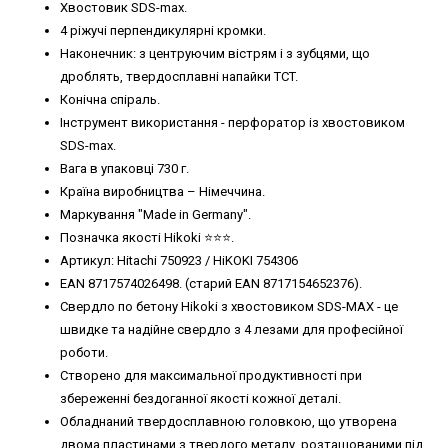
Хвостовик SDS-max.
4 ріжучі перпендикулярні кромки.
Наконечник: з центруючим вістрям і з зубцями, що
дроблять, твердосплавні напайки TCT.
Конічна спіраль.
Інструмент використання - перфоратор із хвостовиком
SDS-max.
Вага в упаковці 730 г.
Країна виробництва – Німеччина.
Маркування "Made in Germany".
Позначка якості Hikoki ⭐️⭐️⭐️.
Артикул: Hitachi 750923 / HiKOKI 754306
EAN 8717574026498. (старий EAN 8717154652376).
Свердло по бетону Hikoki з хвостовиком SDS-MAX - це
швидке та надійне свердло з 4 лезами для професійної
роботи.
Створено для максимальної продуктивності при
збереженні бездоганної якості кожної деталі.
Обладнаний твердосплавною головкою, що утворена
двома пластинами з твердого металу, розташованими під