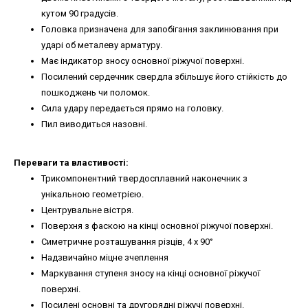
кутом 90 градусів.
Головка призначена для запобігання заклинювання при
ударі об металеву арматуру.
Має індикатор зносу основної ріжучої поверхні.
Посилений сердечник свердла збільшує його стійкість до
пошкоджень чи поломок.
Сила удару передається прямо на головку.
Пил виводиться назовні.
Переваги та властивості:
Трикомпонентний твердосплавний наконечник з
унікальною геометрією.
Центрувальне вістря.
Поверхня з фаскою на кінці основної ріжучої поверхні.
Симетричне розташування різців, 4 x 90°
Надзвичайно міцне зчеплення
Маркування ступеня зносу на кінці основної ріжучої
поверхні.
Посилені основні та другорядні ріжучі поверхні.