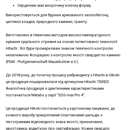
Сердечник має вкорочену конічну форму.
Використовується для буріння армованого залізобетону,
цегляної кладки, природного каменю, граніту.
Виготовлено в Німеччині методом високотемпературного
кування суцільного стрижня на основі патентованої технології
Hitachi . Всі бури промарковані знаком технічного контролю
незалежною Асоціацією з контролю якості свердел по каменю
(PGM - Prufgemeinschaft Mauerbohrer e.V.).
До 2018 року, до початку процесу ребрендингу з Hitachi в Hikoki
ця продукція поширювалася під артикулом Hitachi 750923.
Аналогічна продукція з ідентичними характеристиками
постачається Metabo у серії "SDS-max Pro 4".
Ця продукція Hikoki постачається у картонному пакуванні, до
кожного виробу прикріплений пластиковий шильдік з
піктограмами відповідного знака якості, призначення,
хвостовика, відміткою про сертифікацію. Кожне свердло