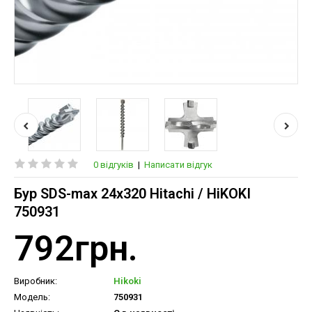
0 відгуків
|
Написати відгук
Бур SDS-max 24х320 Hitachi / HiKOKI
750931
792грн.
Виробник:
Hikoki
Модель:
750931