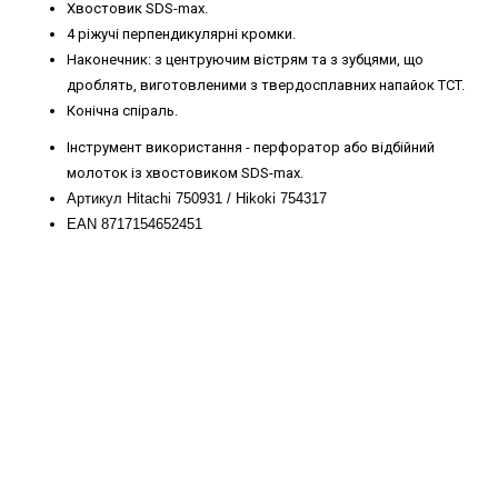
Хвостовик SDS-max.
4 ріжучі перпендикулярні кромки.
Наконечник: з центруючим вістрям та з зубцями, що
дроблять, виготовленими з твердосплавних напайок TCT.
Конічна спіраль.
Інструмент використання - перфоратор або відбійний
молоток із хвостовиком SDS-max.
Артикул Hitachi 750931 / Hikoki 754317
EAN 8717154652451