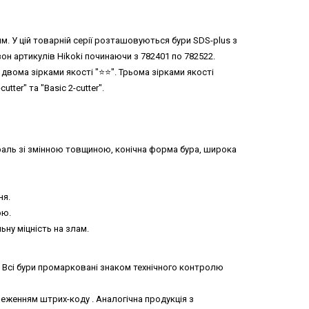
 мм. У цій товарній серії розташовуються бури SDS-plus з
зон артикулів Hikoki починаючи з 782401 по 782522.
двома зірками якості "⭐️⭐️". Трьома зірками якості
utter" та "Basic 2-cutter".
раль зі змінною товщиною, конічна форма бура, широка
ня.
ою.
ну міцність на злам.
. Всі бури промарковані знаком технічного контролю
ереженням штрих-коду . Аналогічна продукція з