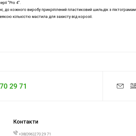
ії "Pro 4".
ні, до кожного виробу прикріплений пластиковий шильдік з піктограмами
якою кількістю мастила для захисту від корозії.
270 29 71
ПІ
ЗА
Контакти
+38(096)270 29 71