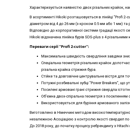
Характеризується наявністю двох різальних крайок, на
В асортименті Hikoki розташовується в лінійці "Profi 2-
діаметром від 4 до 26 мм (з кроком 0.5 мм або 1 мм) та 
Відповідно до корпоративної системи градації якості сер
Hikoki відзначена лінійка бурів SDS-plus з 4 різальними кра
Переваги серії "Profi 2-cutter":
Максимальна швидкість свердління завдяки зниж
Спеціальна геометрія різальних крайок долотчас
різальна крайка стрижня бура.
Стійке та довговічне центрувальне вістря для т
Потужні розбивальні зубці "Power Breakers", що
Посилені армовані грані стрижня свердла істотн
Об'ємна двох-спіральна геометрія з посиленням 
Використовується для буріння армованого залізо
Виготовлено в Німеччині методом високотемпературного
незалежною Асоціацією з контролю якості свердел по ка
До 2018 року, до початку процесу ребрендингу з Hitachi