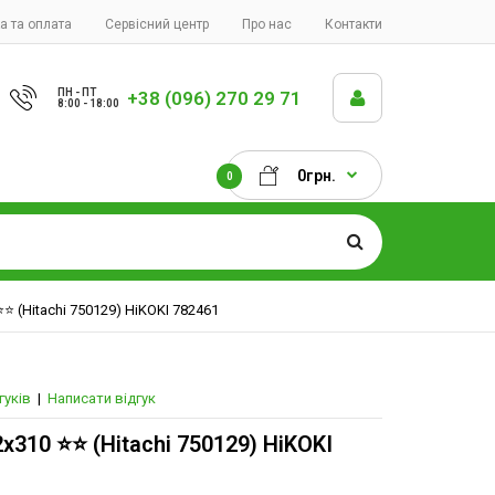
а та оплата
Сервісний центр
Про нас
Контакти
ПН - ПТ
+38 (096) 270 29 71
8:00 - 18:00
0грн.
0
️⭐️ (Hitachi 750129) HiKOKI 782461
гуків
|
Написати відгук
х310 ⭐️⭐️ (Hitachi 750129) HiKOKI