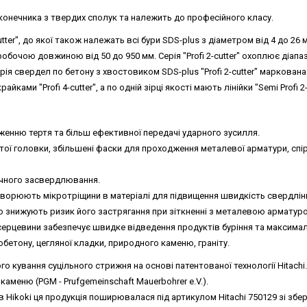
конечника з твердих сполук та належить до професійного класу.
cutter", до якої також належать всі бури SDS-plus з діаметром від 4 до 26
робочою довжиною від 50 до 950 мм. Серія "Profi 2-cutter" охоплює діапа
ія свердел по бетону з хвостовиком SDS-plus "Profi 2-cutter" маркована 
йками "Profi 4-cutter", а по одній зірці якості мають лінійки "Semi Profi 2-c
енню тертя та більш ефективної передачі ударного зусилля.
тої головки, збільшені фаски для проходження металевої арматури, спі
очного засвердлювання.
 утворюють мікротріщини в матеріалі для підвищення швидкість свердлін
о знижують ризик його застрягання при зіткненні з металевою арматур
серцевини забезпечує швидке відведення продуктів буріння та максималь
бетону, цегляної кладки, природного каменю, граніту.
 кування суцільного стрижня на основі патентованої технології Hitachi
меню (PGM - Prufgemeinschaft Mauerbohrer e.V.).
 в Hikoki ця продукція поширювалася під артикулом Hitachi 750129 зі зб