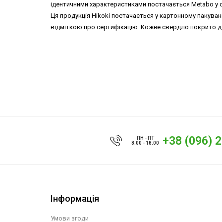
ідентичними характеристиками постачається Metabo у сер
Ця продукція Hikoki постачається у картонному пакуван
відміткою про сертифікацію. Кожне свердло покрито де
+38 (096) 
ПН - ПТ
8:00 - 18:00
Інформація
Умови згоди