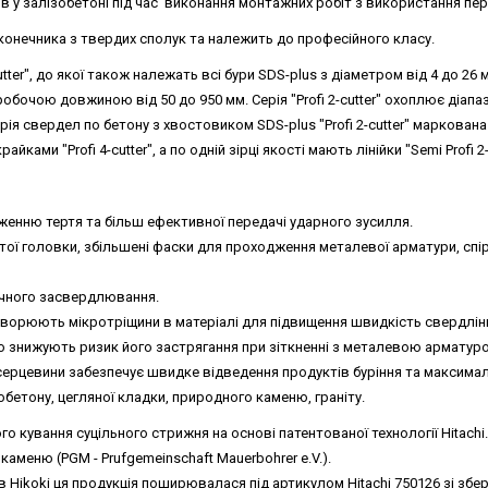
в у залізобетоні під час виконання монтажних робіт з використання пер
конечника з твердих сполук та належить до професійного класу.
cutter", до якої також належать всі бури SDS-plus з діаметром від 4 до 26
робочою довжиною від 50 до 950 мм. Серія "Profi 2-cutter" охоплює діапа
ія свердел по бетону з хвостовиком SDS-plus "Profi 2-cutter" маркована 
йками "Profi 4-cutter", а по одній зірці якості мають лінійки "Semi Profi 2-c
енню тертя та більш ефективної передачі ударного зусилля.
тої головки, збільшені фаски для проходження металевої арматури, спі
очного засвердлювання.
 утворюють мікротріщини в матеріалі для підвищення швидкість свердлін
о знижують ризик його застрягання при зіткненні з металевою арматур
серцевини забезпечує швидке відведення продуктів буріння та максималь
бетону, цегляної кладки, природного каменю, граніту.
 кування суцільного стрижня на основі патентованої технології Hitachi
меню (PGM - Prufgemeinschaft Mauerbohrer e.V.).
 в Hikoki ця продукція поширювалася під артикулом Hitachi 750126 зі зб