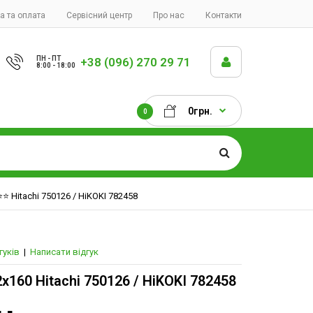
а та оплата
Сервісний центр
Про нас
Контакти
ПН - ПТ
+38 (096) 270 29 71
8:00 - 18:00
0грн.
0
️⭐️ Hitachi 750126 / HiKOKI 782458
гуків
|
Написати відгук
2х160 Hitachi 750126 / HiKOKI 782458