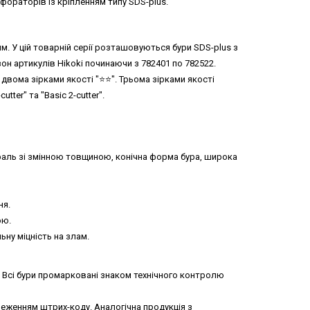
фораторів із кріпленням типу SDS-plus.
 мм. У цій товарній серії розташовуються бури SDS-plus з
зон артикулів Hikoki починаючи з 782401 по 782522.
двома зірками якості "⭐️⭐️". Трьома зірками якості
utter" та "Basic 2-cutter".
раль зі змінною товщиною, конічна форма бура, широка
ня.
ою.
ну міцність на злам.
. Всі бури промарковані знаком технічного контролю
ереженням штрих-коду. Аналогічна продукція з