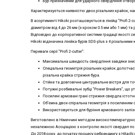
Бур призначений для ударного свердління отворі
Характеризується наявністю двох різальних крайок, на
В асортименті Hikoki розташовується в лінійці "Profi 2-
діаметром від 4 до 26 мм (з кроком 0.5 мм або 1 мм) та 
Відповідно до корпоративної системи градації якості сер
Hikoki відзначена лінійка бурів SDS-plus з 4 різальними кра
Переваги серії "Profi 2-cutter":
Максимальна швидкість свердління завдяки зниж
Спеціальна геометрія різальних крайок долотчас
різальна крайка стрижня бура.
Стійке та довговічне центрувальне вістря для т
Потужні розбивальні зубці "Power Breakers", що
Посилені армовані грані стрижня свердла істотн
Об'ємна двох-спіральна геометрія з посиленням 
Використовується для буріння армованого залізо
Виготовлено в Німеччині методом високотемпературного
незалежною Асоціацією з контролю якості свердел по ка
До 2018 року, до початку процесу ребрендингу з Hitachi