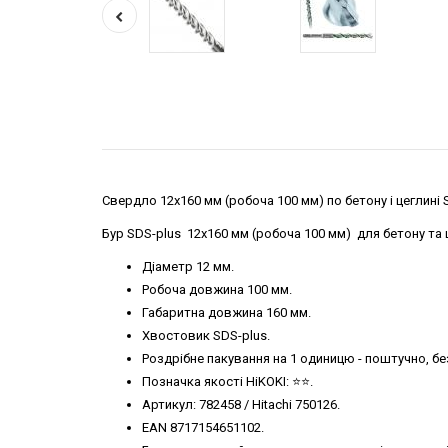
Свердло 12х160 мм (робоча 100 мм) по бетону і цеглині S
Бур SDS-plus 12х160 мм (робоча 100 мм) для бетону та 
Діаметр 12 мм.
Робоча довжина 100 мм.
Габаритна довжина 160 мм.
Хвостовик SDS-plus.
Роздрібне пакування на 1 одиницю - поштучно, б
Позначка якості HiKOKI: ⭐️⭐️.
Артикул: 782458 / Hitachi 750126.
EAN 8717154651102.