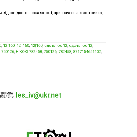
 відповідного знака якості, призначення, хвостовика,
0
,
12.160
,
12_160
,
12|160
,
сдс плюс 12
,
сдс-плюс 12
,
i 750126
,
HiKOKI 782458
,
750126
,
782458
,
8717154651102
,
les_iv@ukr.net
ДТРИМКА
МОВЛЕНЬ