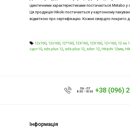
ідентичними характеристиками постачається Metabo у сер
Ця продукція Hikoki постачається у картонному пакуван
відміткою про сертифікацію. Кожне свердло покрито де
12x160
,
12х160
,
12*160
,
12X160
,
12Х160
,
12+160
,
12 на 
сдс+10
,
sds plus 12
,
sds-plus 12
,
sds+ 12
,
Hitachi 12мм
,
Hi
+38 (096) 
ПН - ПТ
8:00 - 18:00
Інформація