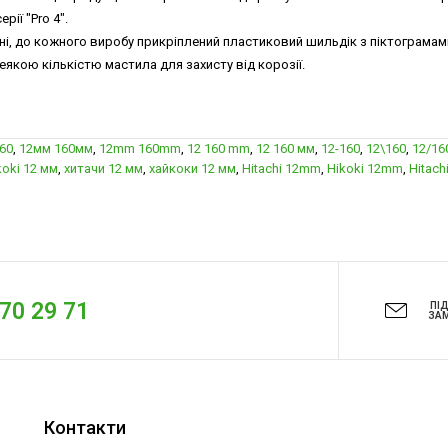
ії "Pro 4".
ні, до кожного виробу прикріплений пластиковий шильдік з піктограмами
якою кількістю мастила для захисту від корозії.
160
,
12мм 160мм
,
12mm 160mm
,
12 160 mm
,
12 160 мм
,
12-160
,
12\160
,
12/16
koki 12 мм
,
хитачи 12 мм
,
хайкоки 12 мм
,
Hitachi 12mm
,
Hikoki 12mm
,
Hitach
270 29 71
ПІ
ЗА
Контакти