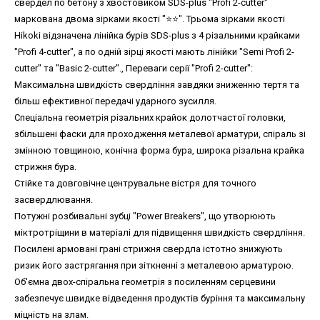
свердел по бетону з хвостовиком SDS-plus "Profi 2-cutter"
маркована двома зірками якості "⭐️⭐️". Трьома зірками якості
Hikoki відзначена лінійка бурів SDS-plus з 4 різальними крайками
"Profi 4-cutter", а по одній зірці якості мають лінійки "Semi Profi 2-
cutter" та "Basic 2-cutter"., Переваги серії "Profi 2-cutter":
Максимальна швидкість свердління завдяки зниженню тертя та
більш ефективної передачі ударного зусилля.
Спеціальна геометрія різальних крайок долотчастої головки,
збільшені фаски для проходження металевої арматури, спіраль зі
змінною товщиною, конічна форма бура, широка різальна крайка
стрижня бура.
Стійке та довговічне центрувальне вістря для точного
засвердлювання.
Потужні розбивальні зубці "Power Breakers", що утворюють
міктротріщини в матеріалі для підвищення швидкість свердління.
Посилені армовані грані стрижня свердла істотно знижують
ризик його застрягання при зіткненні з металевою арматурою.
Об'ємна двох-спіральна геометрія з посиленням серцевини
забезпечує швидке відведення продуктів буріння та максимальну
міцність на злам.