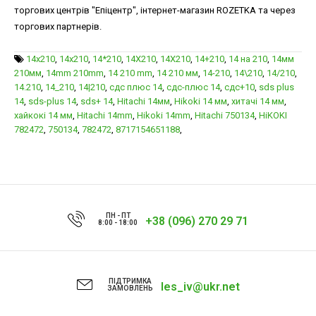
торгових центрів "Епіцентр", інтернет-магазин ROZETKA та через
торгових партнерів.
14x210
,
14х210
,
14*210
,
14X210
,
14Х210
,
14+210
,
14 на 210
,
14мм
210мм
,
14mm 210mm
,
14 210 mm
,
14 210 мм
,
14-210
,
14\210
,
14/210
,
14.210
,
14_210
,
14|210
,
сдс плюс 14
,
сдс-плюс 14
,
сдс+10
,
sds plus
14
,
sds-plus 14
,
sds+ 14
,
Hitachi 14мм
,
Hikoki 14 мм
,
хитачі 14 мм
,
хайкокі 14 мм
,
Hitachi 14mm
,
Hikoki 14mm
,
Hitachi 750134
,
HiKOKI
782472
,
750134
,
782472
,
8717154651188
,
ПН - ПТ
+38 (096) 270 29 71
8:00 - 18:00
ПІДТРИМКА
les_iv@ukr.net
ЗАМОВЛЕНЬ