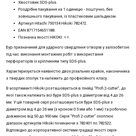
Хвостовик SDS-plus.
Роздрібне пакування на 1 одиницю - поштучно, без
зовнішнього пакування, із пластиковим шильдиком.
Артикул Hitachi 750134 Hikoki 782472.
EAN 8717154651188.
Позначка якості HiKOKI: ⭐️⭐️.
Бур призначений для ударного свердління отворів у залізобетоні
під час виконання монтажних робіт з використання
перфораторів із кріпленням типу SDS-plus.
Характеризується наявністю двох різальних крайок, наконечника
з твердих сполук та належить до професійного класу.
В асортименті Hikoki розташовується в лінійці "Profi 2-cutter", до
якої також належать всі бури SDS-plus з діаметром від 4 до 26
мм. У цій товарній серії розташовуються бури SDS-plus з
діаметром від 4 до 26 мм (з кроком 0.5 мм або 1 мм) та робочою
довжиною від 50 до 950 мм. Серія "Profi 2-cutter" охоплює
діапазон артикулів Hikoki починаючи з 782401 по 782522.
Відповідно до корпоративної системи градації якості серія