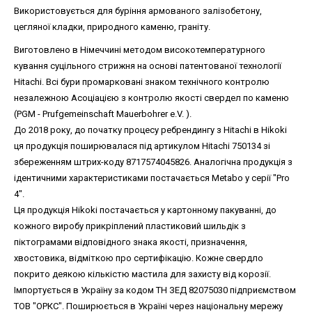
Використовується для буріння армованого залізобетону,
цегляної кладки, природного каменю, граніту.
Виготовлено в Німеччині методом високотемпературного
кування суцільного стрижня на основі патентованої технології
Hitachi. Всі бури промарковані знаком технічного контролю
незалежною Асоціацією з контролю якості свердел по каменю
(PGM - Prufgemeinschaft Mauerbohrer e.V. ).
До 2018 року, до початку процесу ребрендингу з Hitachi в Hikoki
ця продукція поширювалася під артикулом Hitachi 750134 зі
збереженням штрих-коду 8717574045826. Аналогічна продукція з
ідентичними характеристиками постачається Metabo у серії "Pro
4".
Ця продукція Hikoki постачається у картонному пакуванні, до
кожного виробу прикріплений пластиковий шильдік з
піктограмами відповідного знака якості, призначення,
хвостовика, відміткою про сертифікацію. Кожне свердло
покрито деякою кількістю мастила для захисту від корозії.
Імпортується в Україну за кодом ТН ЗЕД 82075030 підприємством
ТОВ "ОРКС". Поширюється в Україні через національну мережу