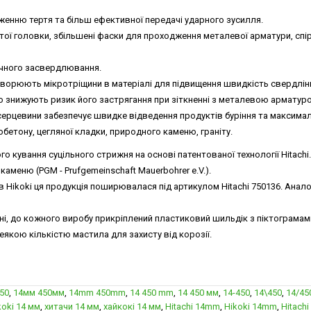
енню тертя та більш ефективної передачі ударного зусилля.
тої головки, збільшені фаски для проходження металевої арматури, спі
очного засвердлювання.
 утворюють мікротріщини в матеріалі для підвищення швидкість свердлін
о знижують ризик його застрягання при зіткненні з металевою арматур
серцевини забезпечує швидке відведення продуктів буріння та максималь
бетону, цегляної кладки, природного каменю, граніту.
 кування суцільного стрижня на основі патентованої технології Hitachi
меню (PGM - Prufgemeinschaft Mauerbohrer e.V.).
 в Hikoki ця продукція поширювалася під артикулом Hitachi 750136. Анал
ні, до кожного виробу прикріплений пластиковий шильдік з піктограмами
якою кількістю мастила для захисту від корозії.
450
,
14мм 450мм
,
14mm 450mm
,
14 450 mm
,
14 450 мм
,
14-450
,
14\450
,
14/45
koki 14 мм
,
хитачи 14 мм
,
хайкокі 14 мм
,
Hitachi 14mm
,
Hikoki 14mm
,
Hitachi