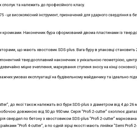
их сполук та належить до професійного класу.
475 - це високоякісний інструмент, призначений для ударного свердління в бет
и кромками. Наконечник бура сформований двома пластинами із твердог
торами, що мають хвостовик SDS-plus. Вага буру в упаковці становить 2
понентний твердосплавний наконечник з унікальною геометрією, центру
дзвичайно міцне зчеплення, маркування ступеня зносу на кінці основної р
важчих умовах експлуатації на будівельному майданчику та ідеально пі
cutter", до якої також належать всі бури SDS-plus з діаметром від 4 до 26
робочою довжиною від 50 до 950 мм. Серія "Profi 2-cutter" охоплює діапа
ія свердел по бетону з хвостовиком SDS-plus "Profi 2-cutter" маркована 
йками "Profi 4-cutter", а по одній зірці якості мають лінійки "Semi Profi 2-c