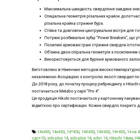
Максимальна швидкість свердління завдяки зниж
Спеціальна геометрія різальних крайок долотчас
різальна крайка стрижня бура.
Стійке та довговічне центрувальне вістря для т
Потужні розбивальні зубці "Power Breakers", що
Посилені армовані грані стрижня свердла істотн
Об'ємна двох-спіральна геометрія з посиленням 
Використовується для буріння армованого залізо
Виготовлено в Німеччині методом високотемпературного
незалежною Асоціацією з контролю якості свердел по ка
До 2018 року, до початку процесу ребрендингу з Hitachi
постачається Metabo у серії "Pro 4".
Ця продукція Hikoki постачається у картонному пакуван
відміткою про сертифікацію. Кожне свердло покрито де
14x450
,
14х450
,
14*450
,
14X450
,
14Х450
,
14+450
,
14 на 
сдс+10
,
sds plus 14
,
sds-plus 14
,
sds+ 14
,
Hitachi 14мм
,
Hi