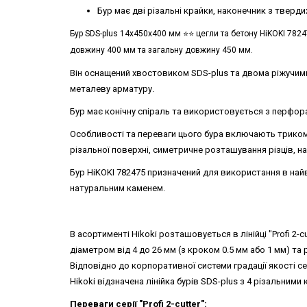
Бур має дві різальні крайки, наконечник з тверд
Бур SDS-plus 14х450х400 мм ⭐️⭐️ цегли та бетону HiKOKI 782
довжину 400 мм та загальну довжину 450 мм.
Він оснащений хвостовиком SDS-plus та двома ріжучим
металеву арматуру.
Бур має конічну спіраль та використовується з перфора
Особливості та переваги цього бура включають триком
різальної поверхні, симетричне розташування різців, на
Бур HiKOKI 782475 призначений для використання в най
натуральним каменем.
В асортименті Hikoki розташовується в лінійці "Profi 2-
діаметром від 4 до 26 мм (з кроком 0.5 мм або 1 мм) та 
Відповідно до корпоративної системи градації якості сер
Hikoki відзначена лінійка бурів SDS-plus з 4 різальними кра
Переваги серії "Profi 2-cutter":