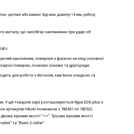
оні, цеглині або камені. Бур має діаметр 14 мм, робочу
о металу, що запобігає заклиненню при ударі об
40 г.
ючий наконечник, поверхня з фаскою на кінці основної
іжучої поверхні, посилені основні та другорядні.
дходить для роботи з бетоном, кам'яною кладкою та
 мм. У цій товарній серії розташовуються бури SDS-plus з
зон артикулів Hikoki починаючи з 782401 по 782522.
двома зірками якості "⭐️⭐️". Трьома зірками якості
utter" та "Basic 2-cutter".