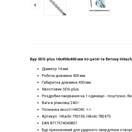
Бур SDS-plus 14х450х400 мм по цеглі та бетону Hitachi
Діаметр 14 мм.
Робоча довжина 400 мм.
Габаритна довжина 450 мм.
Хвостовик SDS-plus.
Роздрібне пакування на 1 одиницю - поштучно, б
Вага в упаковці 240 г.
Позначка якості HiKOKI: ⭐️⭐️.
Артикул: Hitachi 750136, Hikoki 782475.
EAN 8717574045857.
Бур призначений для ударного свердління отворі