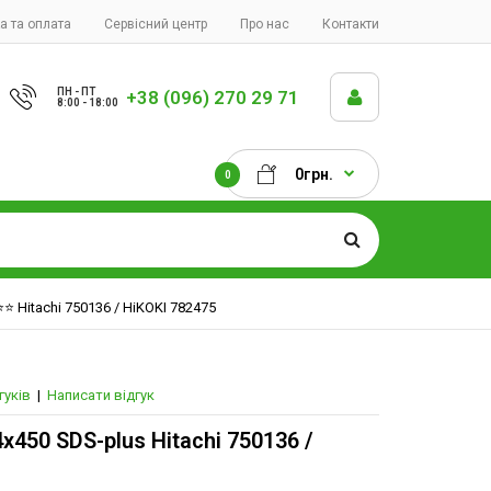
а та оплата
Сервісний центр
Про нас
Контакти
ПН - ПТ
+38 (096) 270 29 71
8:00 - 18:00
0грн.
0
️⭐️ Hitachi 750136 / HiKOKI 782475
гуків
|
Написати відгук
х450 SDS-plus Hitachi 750136 /