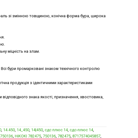
раль зі змінною товщиною, конічна форма бура, широка
ня.
ою.
ну міцність на злам.
. Всі бури промарковані знаком технічного контролю
огічна продукція з ідентичними характеристиками
 відповідного знака якості, призначення, хвостовика,
0
,
14.450
,
14_450
,
14|450
,
сдс плюс 14
,
сдс-плюс 14
,
 750136
,
HiKOKI 782475
,
750136
,
782475
,
8717574045857
,