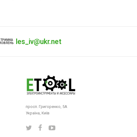
les_iv@ukr.net
ДТРИМКА
МОВЛЕНЬ
просп. Григоренко, 5А
Україна, Київ