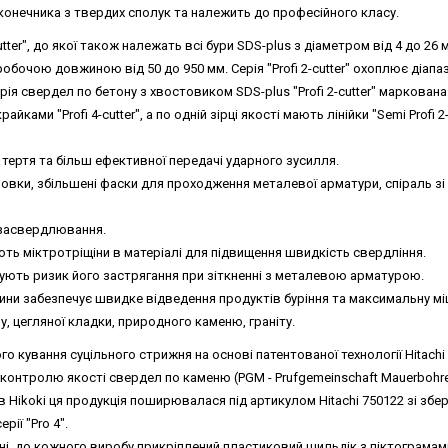
конечника з твердих сполук та належить до професійного класу.
cutter", до якої також належать всі бури SDS-plus з діаметром від 4 до 26
робочою довжиною від 50 до 950 мм. Серія "Profi 2-cutter" охоплює діапа
ія свердел по бетону з хвостовиком SDS-plus "Profi 2-cutter" маркована 
йками "Profi 4-cutter", а по одній зірці якості мають лінійки "Semi Profi 2-c
ертя та більш ефективної передачі ударного зусилля.
ловки, збільшені фаски для проходження металевої арматури, спіраль з
 засвердлювання.
ють міктротріщіни в матеріалі для підвищення швидкість свердління.
ують ризик його застрягання при зіткненні з металевою арматурою.
ини забезпечує швидке відведення продуктів буріння та максимальну міц
, цегляної кладки, природного каменю, граніту.
 кування суцільного стрижня на основі патентованої технології Hitachi
нтролю якості свердел по каменю (PGM - Prufgemeinschaft Mauerbohrer 
 в Hikoki ця продукція поширювалася під артикулом Hitachi 750122 зі зб
ії "Pro 4".
ні, до кожного виробу прикріплений пластиковий шильдік з піктограмами