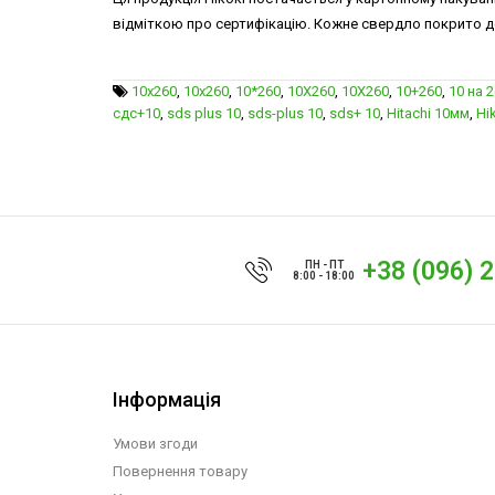
відміткою про сертифікацію. Кожне свердло покрито де
10x260
,
10х260
,
10*260
,
10X260
,
10Х260
,
10+260
,
10 на 
сдс+10
,
sds plus 10
,
sds-plus 10
,
sds+ 10
,
Hitachi 10мм
,
Hi
+38 (096) 
ПН - ПТ
8:00 - 18:00
Інформація
Умови згоди
Повернення товару