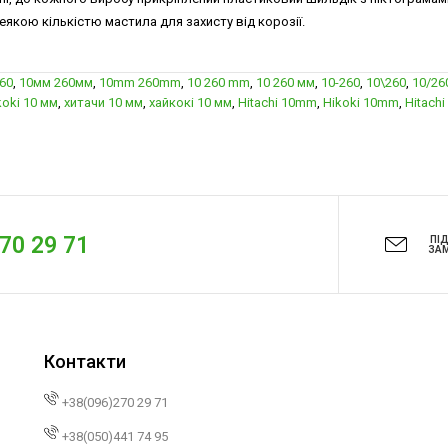
якою кількістю мастила для захисту від корозії.
260
,
10мм 260мм
,
10mm 260mm
,
10 260 mm
,
10 260 мм
,
10-260
,
10\260
,
10/26
koki 10 мм
,
хитачи 10 мм
,
хайкокі 10 мм
,
Hitachi 10mm
,
Hikoki 10mm
,
Hitachi
270 29 71
ПІ
ЗА
Контакти
+38(096)270 29 71
+38(050)441 74 95