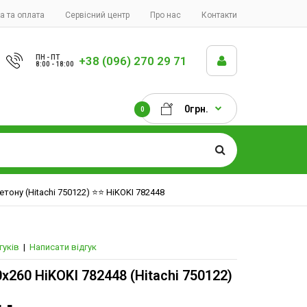
а та оплата
Сервісний центр
Про нас
Контакти
ПН - ПТ
+38 (096) 270 29 71
8:00 - 18:00
0грн.
0
тону (Hitachi 750122) ⭐️⭐️ HiKOKI 782448
гуків
|
Написати відгук
0х260 HiKOKI 782448 (Hitachi 750122)