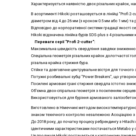
Характеризується наявністю двох різальних крайок, на
В асортименті Hikoki розташовується в лінійці "Profi 2-
діаметром від 4 до 26 мм (з кроком 0.5 мм або 1 мм) та 
Відповідно до корпоративної системи градації якості сер
Hikoki відзначена лінійка бурів SDS-plus з 4 різальними кра
Переваги серії "Profi 2-cutter":
Максимальна швидкість свердління завдяки зниженню т
Спеціальна геометрія різальних крайок долотчастої го
різальна крайка стрижня бура.
Стійке та довговічне центрувальне вістря для точного
Потужні розбивальні зубці "Power Breakers", що утворю
Посилені армовані грані стиржня свердла істотно зниж
Об'ємна двох-спіральна геометрія з посиленням серцев
Використовується для буріння армованого залізобетону
Виготовлено в Німеччині методом високотемпературного
знаком технічного контролю незалежною Асоціацією з ко
До 2018 року, до початку процесу ребрендингу з Hitachi
ідентичними характеристиками постачається Metabo у сер
Ця продукція Hikoki постачається у картонному пакуван