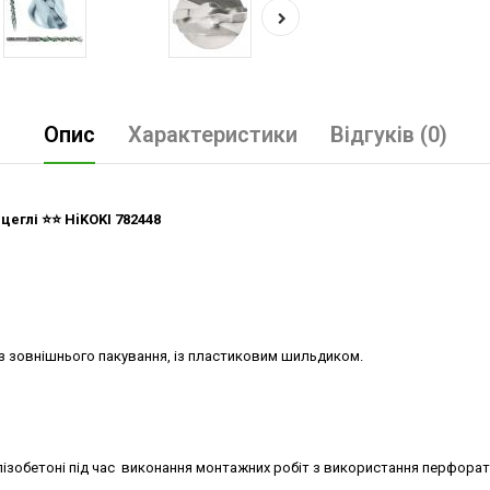
Опис
Характеристики
Відгуків (0)
еглі ⭐️⭐️ HiKOKI 782448
ез зовнішнього пакування, із пластиковим шильдиком.
ізобетоні під час виконання монтажних робіт з використання перфорато