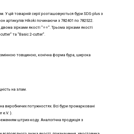
 мм. У цій товарній серії розташовуються бури SDS-plus з
зон артикулів Hikoki починаючи з 782401 по 782522.
двома зірками якості "⭐️⭐️". Трьома зірками якості
utter" та "Basic 2-cutter".
і змінною товщиною, конічна форма бура, широка
ність на злам.
 на виробничих потужностях. Всі бури промарковані
e.V. ).
ереженням штрих-коду. Аналогічна продукція з
 відповідного знака якості, призначення, хвостовика,