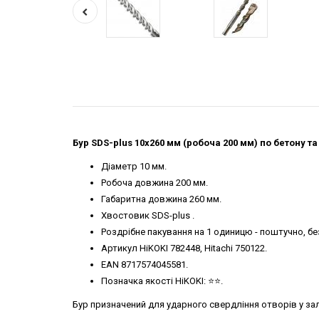
Бур SDS-plus 10х260 мм (робоча 200 мм) по бетону та ц
Діаметр 10 мм.
Робоча довжина 200 мм.
Габаритна довжина 260 мм.
Хвостовик SDS-plus .
Роздрібне пакування на 1 одиницю - поштучно, б
Артикул HiKOKI 782448, Hitachi 750122.
EAN 8717574045581.
Позначка якості HiKOKI: ⭐️⭐️.
Бур призначений для ударного свердління отворів у зал