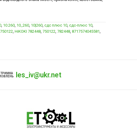
0
,
10.260
,
10_260
,
10|260
,
сдс плюс 10
,
сдс-плюс 10
,
 750122
,
HiKOKI 782448
,
750122
,
782448
,
8717574045581
,
les_iv@ukr.net
ДТРИМКА
МОВЛЕНЬ