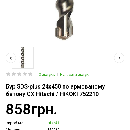
0 відгуків
|
Написати відгук
Бур SDS-plus 24х450 по армованому
бетону QX Hitachi / HiKOKI 752210
858грн.
Виробник:
Hikoki
Модель:
752210