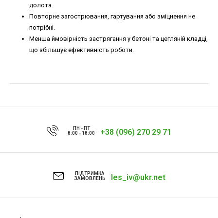
долота.
Повторне загострювання, гартування або зміцнення не
потрібні.
Менша ймовірність застрягання у бетоні та цегляній кладці,
що збільшує ефективність роботи.
ПН - ПТ
+38 (096) 270 29 71
8:00 - 18:00
ПІДТРИМКА
les_iv@ukr.net
ЗАМОВЛЕНЬ