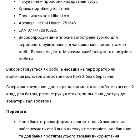
Пакування – прозорий квадратний тубус.
Країна виробництва: Італія.
Позначка якості Hikoki ⭐️⭐️.
Артикул HiKOKI Hitachi 751545.
EAN 8717472818522.
Високопродуктивне плоске загострене зубило для
керованого руйнування під час виконання демонтажних
робіт. Висока міцність. Максимальний ресурс та швидкість
роботи.
Використовується як робоча насадка на перфоратор чи
відбійний молоток з хвостовиком hex30, без обертання.
Сфери застосування: довготривалі демонтажні роботи в цегляній
кладці та бетоні; реконструкція стиків; звільнення доступу до
арматури залізобетона.
Переваги:
Нова багатогранна форма та загартований наконечник
забезпечують стабільно високу ефективність розбивання
та довбання протягом усього терміну використання