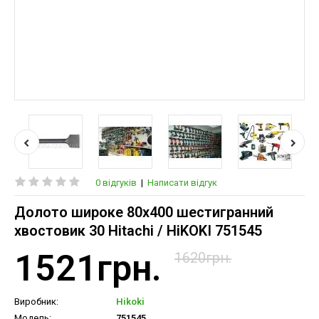
0 відгуків
|
Написати відгук
Долото широке 80х400 шестигранний
хвостовик 30 Hitachi / HiKOKI 751545
1521грн.
1620грн.
Виробник:
Hikoki
Модель:
751545