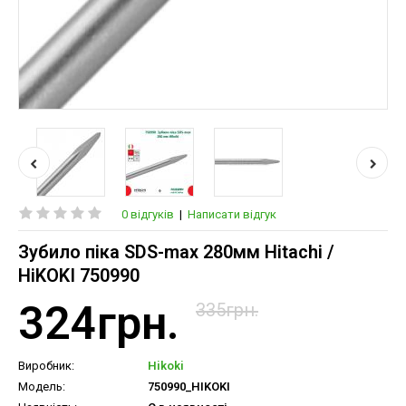
0 відгуків
|
Написати відгук
Зубило піка SDS-max 280мм Hitachi /
HiKOKI 750990
324грн.
335грн.
Виробник:
Hikoki
Модель:
750990_HIKOKI