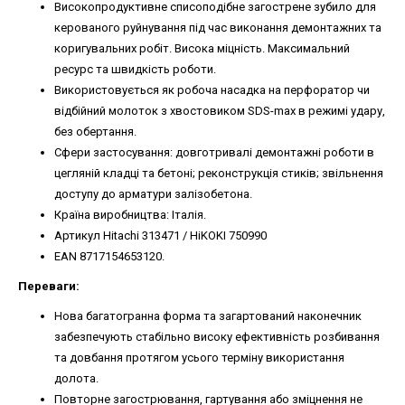
Високопродуктивне списоподібне загострене зубило для
керованого руйнування під час виконання демонтажних та
коригувальних робіт. Висока міцність. Максимальний
ресурс та швидкість роботи.
Використовується як робоча насадка на перфоратор чи
відбійний молоток з хвостовиком SDS-max в режимі удару,
без обертання.
Сфери застосування: довготривалі демонтажні роботи в
цегляній кладці та бетоні; реконструкція стиків; звільнення
доступу до арматури залізобетона.
Країна виробництва: Італія.
Артикул Hitachi 313471 / HiKOKI 750990
EAN 8717154653120.
Переваги:
Нова багатогранна форма та загартований наконечник
забезпечують стабільно високу ефективність розбивання
та довбання протягом усього терміну використання
долота.
Повторне загострювання, гартування або зміцнення не