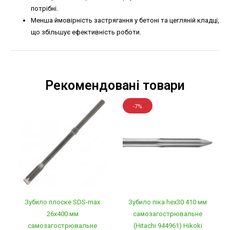
потрібні.
Менша ймовірність застрягання у бетоні та цегляній кладці,
що збільшує ефективність роботи.
Рекомендовані товари
-7%
Зубило плоске SDS-maх
Зубило піка heх30 410 мм
26х400 мм
самозагострювальне
самозагострювальне
(Hitachi 944961) Hikoki