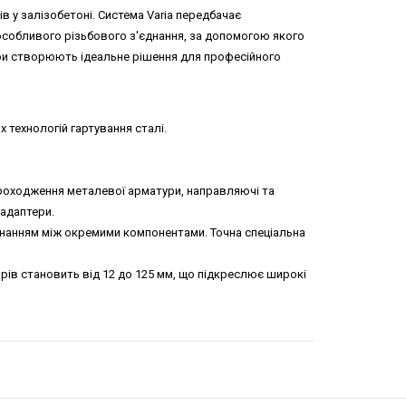
в у залізобетоні. Система Varia передбачає
собливого різьбового з'єднання, за допомогою якого
ури створюють ідеальне рішення для професійного
 технологій гартування сталі.
 проходження металевої арматури, направляючі та
 адаптери.
днанням між окремими компонентами. Точна спеціальна
рів становить від 12 до 125 мм, що підкреслює широкі