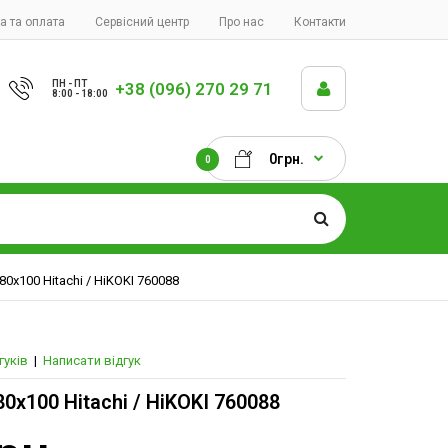
а та оплата
Сервісний центр
Про нас
Контакти
ПН - ПТ
+38 (096) 270 29 71
8:00 - 18:00
0грн.
0
80х100 Hitachi / HiKOKI 760088
гуків
|
Написати відгук
80х100 Hitachi / HiKOKI 760088