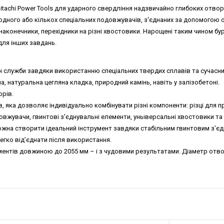
itachi Power Tools для ударного свердління надзвичайно глибоких отворі
ного або кількох спеціальних подовжувачів, з'єднаних за допомогою о
аконечники, перехідники на різні хвостовики. Нарощені таким чином б
ля інших завдань.
 служби завдяки використанню спеціальних твердих сплавів та сучасних
а, натуральна цегляна кладка, природний камінь, навіть у залізобетоні.
орів.
в, яка дозволяє індивідуально комбінувати різні компоненти: різці для
вжувачи, гвинтові з'єднувальні елементи, уныверсальні хвостовики та
ожна створити ідеальний інструмент завдяки стабільним гвинтовим з’є
легко від’єднати після використання.
ентів довжиною до 2055 мм – і з чудовими результатами. Діаметр отво