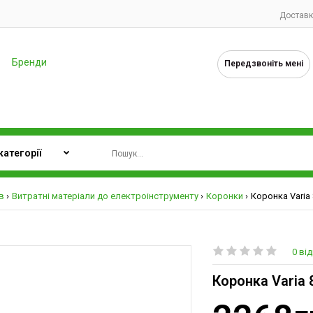
Доставк
Бренди
Передзвоніть мені
в
Витратні матеріали до електроінструменту
Коронки
Коронка Varia 
0 від
Коронка Varia 