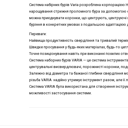
Система набірних бурів Varia розроблена корпорацією H
нарощування стрижня проломного бура за допомогою од
можна приєднувати коронки, що центрують, центруючі н
буріння в конкретних умовах з подальшою адаптацією д
Переваги:
Найвища продуктивність свердління та тривалий термін
Швидке просування у будь-яких матеріалах, будь-то цегл
Точне позиціонування навіть при виконанні похилих отв
Система наборних бурів VARIA — це система інструменті
центрувальні висвердлювачі, порожнисті коронки, подо
Залежно від діаметра та бажаної глибини свердління м
різьба VARIA надійно утримує інструмент разом, але її 
Система VARIA була використана для створення інструм
можливості застосування системи.