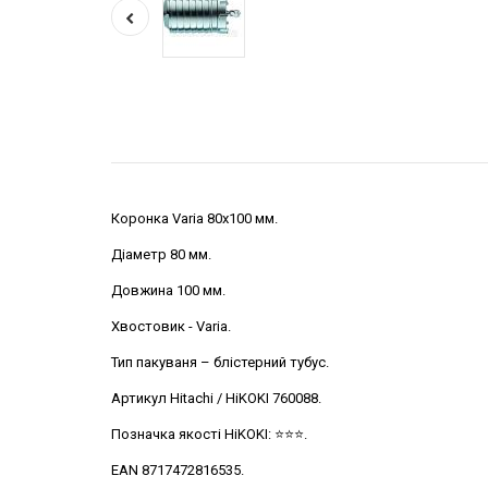
Коронка Varia 80х100 мм.
Діаметр 80 мм.
Довжина 100 мм.
Хвостовик - Varia.
Тип пакуваня – блістерний тубус.
Артикул Hitachi / HiKOKI 760088.
Позначка якості HiKOKI: ⭐️⭐️⭐️.
EAN 8717472816535.