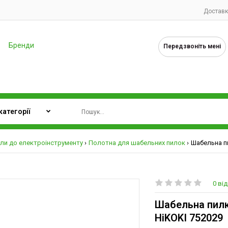
Доставк
Бренди
Передзвоніть мені
али до електроінструменту
Полотна для шабельних пилок
Шабельна пи
0 від
Шабельна пилка
HiKOKI 752029