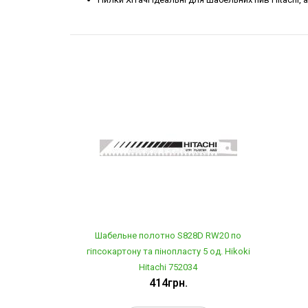
Шабельне полотно S828D RW20 по
гіпсокартону та пінопласту 5 од. Hikoki
Hitachi 752034
414грн.