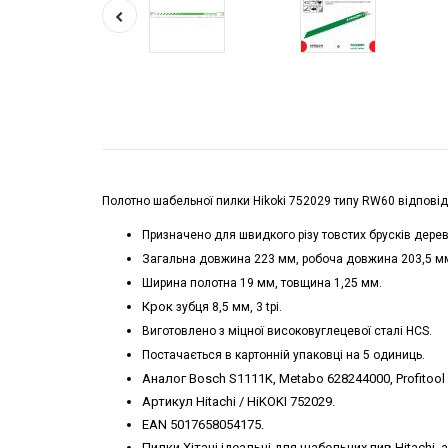
Полотно шабельної пилки Hikoki 752029 типу RW60 відпові
Призначено для швидкого різу товстих брусків дерев
Загальна довжина 223 мм, робоча довжина 203,5 м
Ширина полотна 19 мм, товщина 1,25 мм.
Крок
зубця 8,5 мм, 3 tpi.
Виготовлено з міцної високовуглецевої сталі HCS.
Постачається в картонній упаковці на 5 одиниць.
Аналог Bosch S1111K, Metabo 628244000, Profitoo
Артикул Hitachi / HiKOKI 752029.
EAN 5017658054175.
Пилки Хітачі ідеальні для шабельних пив Hitachi,