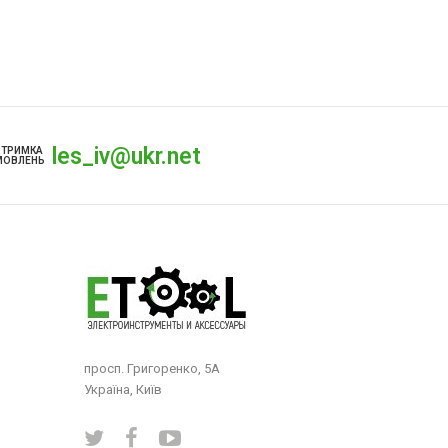
les_iv@ukr.net
ДТРИМКА
МОВЛЕНЬ
просп. Григоренко, 5А
Україна, Київ