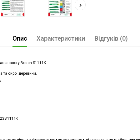
Опис
Характеристики
Відгуків (0)
дає аналогу Bosch S1111K.
а та сирої деревини.
м.
l 23S1111K
 але, володіючи універсальним хвостовиком, підходять для шабельних пив 