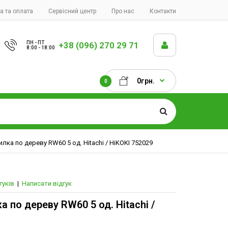
а та оплата
Сервісний центр
Про нас
Контакти
ПН - ПТ
+38 (096) 270 29 71
8:00 - 18:00
0грн.
0
лка по дереву RW60 5 од. Hitachi / HiKOKI 752029
гуків
|
Написати відгук
 по дереву RW60 5 од. Hitachi /