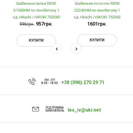
Шабельна пилка RB50
Шабельне полотно RB90
S1543HM по пінобетону 1
S2243HM по пінобетону 1
од. Hitachi / HiKOKI 752040
од. Hitachi / HiKOKI 752042
957грн.
1601грн.
996грн.
КУПИТИ
КУПИТИ
ПН - ПТ
+38 (096) 270 29 71
8:00 - 18:00
ПІДТРИМКА
les_iv@ukr.net
ЗАМОВЛЕНЬ