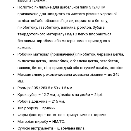
Bosch S1243HM.
Полотно пиляльне для шабельної пили S1243HM
призначене для швидкого та чистого різання червоної,
силікатної або обпаленої цегли, пористого бетону,
пінобетону, газобетону, вапняка, poroton. Зубці з
твердотопного матеріалу HM/TC легко впораються
бетоними виробами або матеріалами з природного
каменю.
Робочий матеріал (призначення): пінобетон, червона цегла,
силікатна цегла, шлакоблок, обпалена цегла, газобетон,
вапняк, бетон, гіпс, природний або штучний камінь, poroton.
Максимально рекомендована довжина різання – до 245
мм.
Розмір: 305 / 283.5 х 50 х 1.5 мм.
Крок зубця – 12.7 мм, щільність на дюйм – 2 tpi.
Робоча довжина – 215 мм.
Тип розрізу – прямий.
Форм-фактор – полотно з трикутними отворами.
Матеріал виробу – HM/TC.
Сумісні інструменти – шабельна пила.