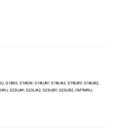
U; G18SS; G18SW; G18UAY; G18UA2; G18UBY; G18UB2;
3SWU; G23UAY; G23UA2; G23UBY; G23UB2; CM7MRU;