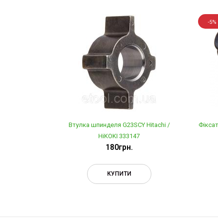
-5%
Втулка шпинделя G23SCY Hitachi /
Фіксат
HiKOKI 333147
180грн.
КУПИТИ