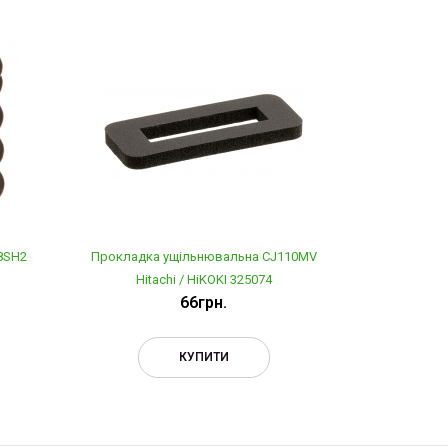
8SH2
Прокладка ущільнювальна CJ110MV
Криш
Hitachi / HiKOKI 325074
66грн.
КУПИТИ