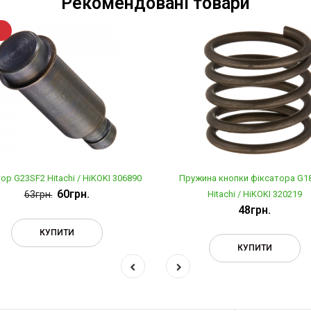
Рекомендовані товари
ор G23SF2 Hitachi / HiKOKI 306890
Пружина кнопки фіксатора G1
60грн.
63грн.
Hitachi / HiKOKI 320219
48грн.
КУПИТИ
КУПИТИ