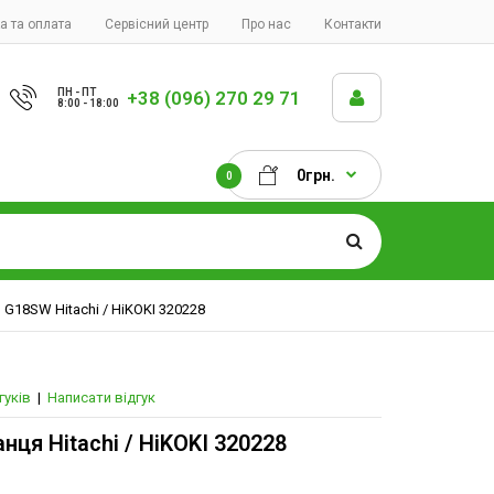
а та оплата
Сервісний центр
Про нас
Контакти
ПН - ПТ
+38 (096) 270 29 71
8:00 - 18:00
0грн.
0
G18SW Hitachi / HiKOKI 320228
гуків
|
Написати відгук
ця Hitachi / HiKOKI 320228