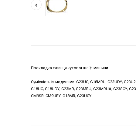
Прокладка фланця кутової шліф машини
Сумісність із моделями
:
G23UC; G18MRU; G23UDY; G23U2;
G18UC; G18UDY; G23MR; G23MRU; G23MRUA; G23SCY; G23S
CM9SR; CM9UBY; G18MR; G23UCY.