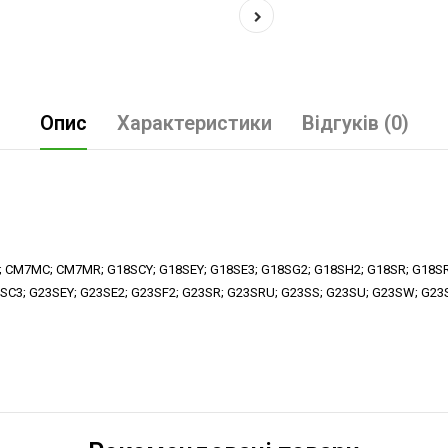
Опис
Характеристики
Відгуків (0)
 CM7MC; CM7MR; G18SCY; G18SEY; G18SE3; G18SG2; G18SH2; G18SR; G18SR
C3; G23SEY; G23SE2; G23SF2; G23SR; G23SRU; G23SS; G23SU; G23SW; G2