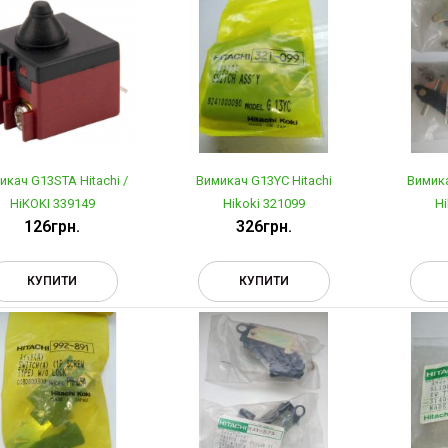
икач G13STA Hitachi /
Вимикач G13YC Hitachi
Вимика
HiKOKI 339149
Hikoki 321099
Hi
126грн.
326грн.
КУПИТИ
КУПИТИ