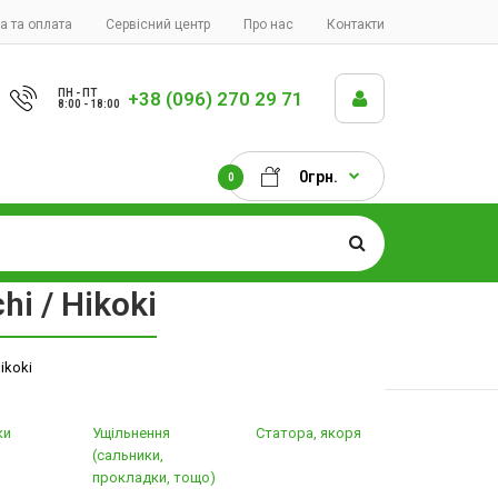
а та оплата
Сервісний центр
Про нас
Контакти
ПН - ПТ
+38 (096) 270 29 71
8:00 - 18:00
0грн.
0
i / Hikoki
ikoki
ки
Ущільнення
Статора, якоря
(сальники,
прокладки, тощо)