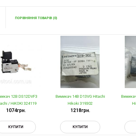
ПОРІВНЯННЯ ТОВАРІВ (0)
микач 12В DS12DVF3
Вимикач 14В D13VG Hitachi
Вимикач
tachi / HiKOKI 324119
Hikoki 319302
Hi
1074грн.
1218грн.
КУПИТИ
КУПИТИ