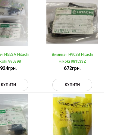
ч H55SA Hitachi
Вимикач H90SB Hitachi
koki 995398
Hikoki 981533Z
924грн.
672грн.
КУПИТИ
КУПИТИ