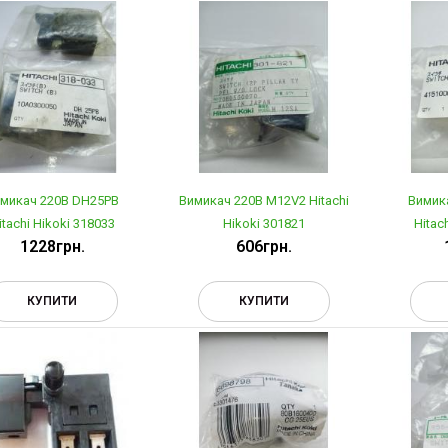
микач 220В DH25PB
Вимикач 220В M12V2 Hitachi
Вимик
itachi Hikoki 318033
Hikoki 301821
Hitac
1228грн.
606грн.
КУПИТИ
КУПИТИ