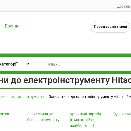
Доставк
Бренди
Передзвоніть мені
и до електроінструменту Hitach
зин електроінструментів
Запчастини до електроінструменту Hitachi / H
 щітки
Запчастини до
Кріпильні вироби
Підшипни
бензоінструменту
(гвинти, гайки,
шайби, тощо)