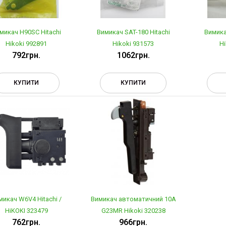
микач H90SC Hitachi
Вимикач SAT-180 Hitachi
Вимика
Hikoki 992891
Hikoki 931573
Hi
792грн.
1062грн.
КУПИТИ
КУПИТИ
микач W6V4 Hitachi /
Вимикач автоматичний 10А
HiKOKI 323479
G23MR Hikoki 320238
762грн.
966грн.