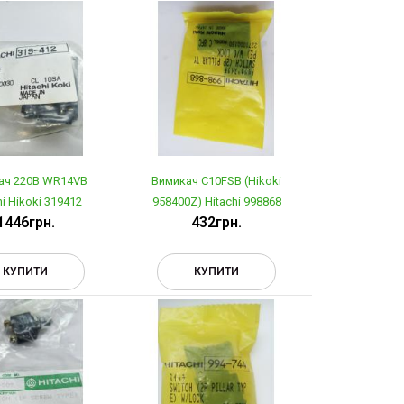
ач 220В WR14VB
Вимикач C10FSB (Hikoki
hi Hikoki 319412
958400Z) Hitachi 998868
1446грн.
432грн.
КУПИТИ
КУПИТИ