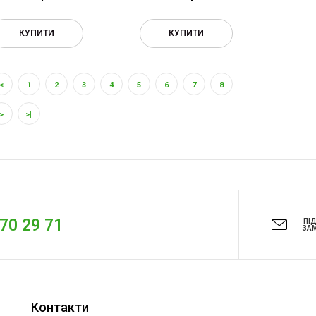
КУПИТИ
КУПИТИ
<
1
2
3
4
5
6
7
8
>
>|
270 29 71
ПІ
ЗА
Контакти