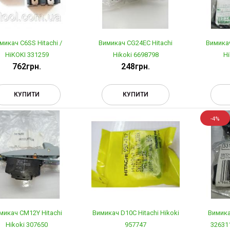
микач C6SS Hitachi /
Вимикач CG24EC Hitachi
Вимикач
HiKOKI 331259
Hikoki 6698798
Hi
762грн.
248грн.
КУПИТИ
КУПИТИ
-4%
микач CM12Y Hitachi
Вимикач D10C Hitachi Hikoki
Вимика
Hikoki 307650
957747
326311