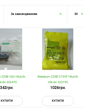
 220В C6U Hitachi
Вимикач 220В D13VF Hitachi
koki 302470
Hikoki 320195
342грн.
1026грн.
КУПИТИ
КУПИТИ