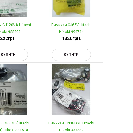
 CJ120VA Hitachi
Вимикач CJ65V Hitachi
koki 955509
Hikoki 994744
222грн.
1326грн.
КУПИТИ
КУПИТИ
ч DB3DL (Hitachi
Вимикач DN18DSL Hitachi
) Hikoki 331514
Hikoki 337282