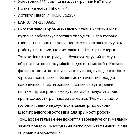
Хвостовик 1/4" зовнішній шестигранник HEX male.
Позначка якості Hikoki: ⭐️⭐️.
Артикул Hitachi / HiKOKI 752357.
EAN 8717472810885.
Виготовлено із хром-ванадієвої сталі. Високий вміст
вуглецю забезпечує постійну твердість. Гарантовано
глибокі та гладкі сторони шестигранника забезпечують
роботу з болтами, що виступають, без втрат енергії.
Тонкостінна конструкція забезпечує зручний доступ,
зберігаючи при цьому міцність для важких робіт. Конусні
фаски головки полегшують точну посадку під час роботи.
Фрезеровані стінки забезпечують точність посадки
наконечника. Шестигранник насадки, що утворений
шістьма фрезерованими кутами, забезпечує ідеальне
пригін до шестигранника хвостовика. Форма накидної
головки плавно звужується в діаметрі до основи
шестигранного хвостовика для зручності роботи.
Тришарове гальванічне покриття забезпечує оптимальний
захист поверхні. Маркування легко прочитати навіть після
20 років використання.