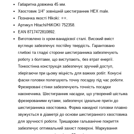
Габаритна довжина 45 мм.
Хвостовик 1/4" зовнішній шестигранник HEX male.
Позначка якості Hikoki: ⭐️⭐️.
Артикул Hitachi/HiKOKI 752358.
EAN 8717472810892.
Виготовлено із хром-ванадієвої сталі. Високий вміст
вуглецю забезпечує постійну твердість. Гарантовано
глибокі та гладкі сторони шестигранника забезпечують
роботу з болтами, що виступають, без втрат енергії.
Тонкостінна конструкція забезпечує зручний доступ,
зберігаючи при цьому міцність для важких робіт. Конусні
фаски головки полегшують точну посадку під час роботи.
Фрезеровані стінки забезпечують точність посадки
наконечника. Шестигранник насадки, що утворений шістьма
фрезерованими кутами, забезпечує ідеальне пригін до
шестигранника хвостовика. Форма накидної головки плавно
звужується в діаметрі до основи шестигранного хвостовика
для зручності роботи. Тришарове гальванічне покриття
забезпечує оптимальний захист поверхні. Маркування