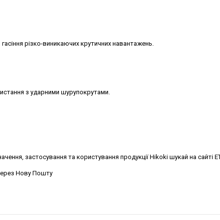
 гасіння різко-виникаючих крутичних навантажень.
истання з ударними шурупокрутами.
ачення, застосування та користування продукції Hikoki шукай на сайті 
 через Нову Пошту