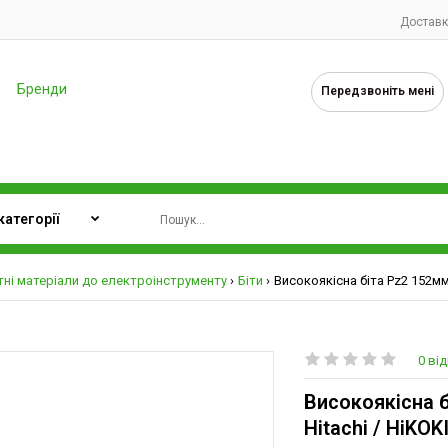
Доставк
Бренди
Передзвоніть мені
ні матеріали до електроінструменту
Біти
Високоякісна біта Pz2 152мм 
0 від
Високоякісна б
Hitachi / HiKOK