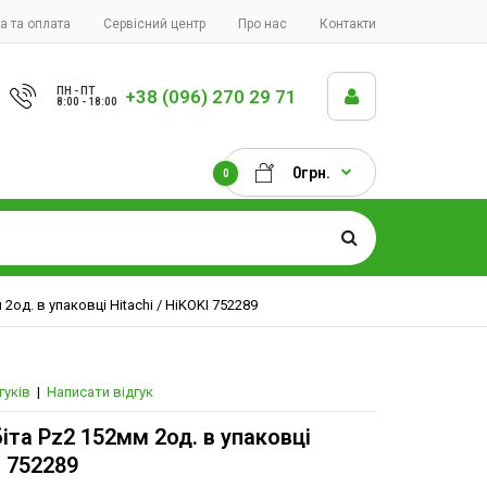
а та оплата
Сервісний центр
Про нас
Контакти
ПН - ПТ
+38 (096) 270 29 71
8:00 - 18:00
0грн.
0
2од. в упаковці Hitachi / HiKOKI 752289
гуків
|
Написати відгук
іта Pz2 152мм 2од. в упаковці
I 752289