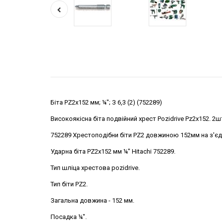
Біта PZ2х152 мм; ¼"; З 6,3 (2) (752289)
Високоякісна біта подвійний хрест Pozidrive Pz2x152. 2ш
752289 Хрестоподібни біти PZ2 довжиною 152мм на з'єдн
Ударна біта PZ2х152 мм ¼" Hitachi 752289.
Тип шліца хрестова pozidrive.
Тип біти PZ2.
Загальна довжина - 152 мм.
Посадка ¼".