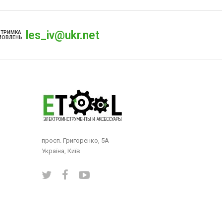
les_iv@ukr.net
ДТРИМКА
МОВЛЕНЬ
просп. Григоренко, 5А
Україна, Київ