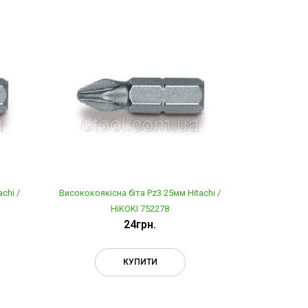
chi /
Висококоякісна біта Pz3 25мм Hitachi /
Висо
HiKOKI 752278
24грн.
КУПИТИ