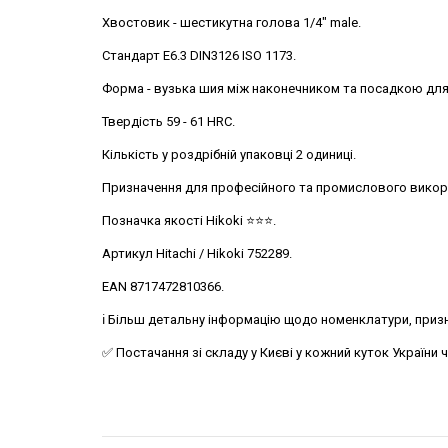
Хвостовик - шестикутна голова 1/4" male.
Стандарт E6.3 DIN3126 ISO 1173.
Форма - вузька шия між наконечником та посадкою для
Твердість 59 - 61 HRC.
Кількість у роздрібній упаковці 2 одиниці.
Призначення для професійного та промислового викор
Позначка якості Hikoki ⭐️⭐️⭐️.
Артикул Hitachi / Hikoki 752289.
EAN 8717472810366.
ℹ️ Більш детальну інформацію щодо номенклатури, призн
✅ Постачання зі складу у Києві у кожний куток України