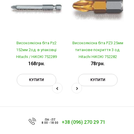
Високоякісна біта Pz2
Високоякісна біта PZ3 25мм
152мм 2од. в упаковці
титанове покриття 3 од.
Hitachi / HiKOKI 752289
Hitachi HiKOKI 752282
168грн.
78грн.
КУПИТИ
КУПИТИ
ПН - ПТ
+38 (096) 270 29 71
8:00 - 18:00