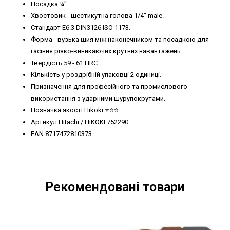
Посадка ¼".
Хвостовик - шестикутна голова 1/4" male.
Стандарт E6.3 DIN3126 ISO 1173.
Форма - вузька шия між наконечником та посадкою для
гасіння різко-виникаючих крутних навантажень.
Твердість 59 - 61 HRC.
Кількість у роздрібній упаковці 2 одиниці.
Призначення для професійного та промислового
використання з ударними шурупокрутами.
Позначка якості Hikoki ⭐️⭐️⭐️.
Артикул Hitachi / HiKOKI 752290.
EAN 8717472810373.
Рекомендовані товари