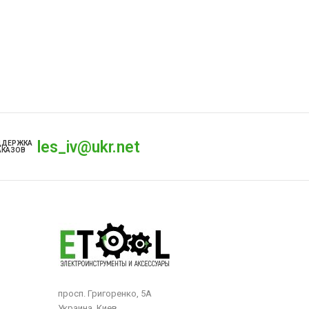
les_iv@ukr.net
ДДЕРЖКА
АКАЗОВ
просп. Григоренко, 5А
Украина, Киев