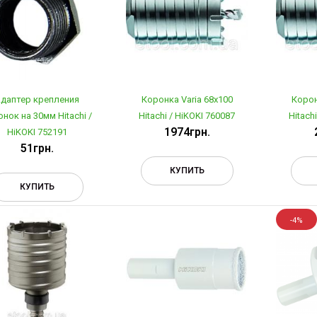
даптер крепления
Коронка Varia 68х100
Корон
нок на 30мм Hitachi /
Hitachi / HiKOKI 760087
Hitach
1974грн.
HiKOKI 752191
51грн.
КУПИТЬ
КУПИТЬ
-4%