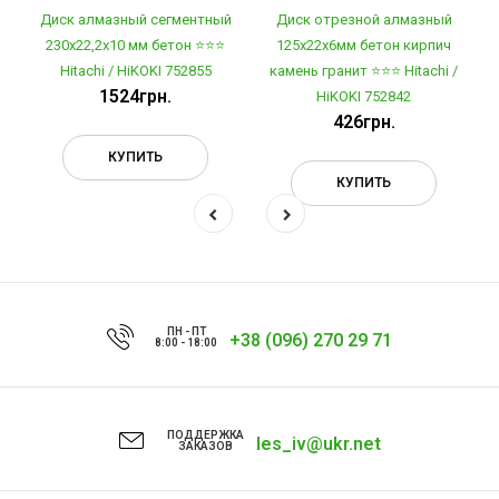
Диск алмазный сегментный
Диск отрезной алмазный
230х22,2х10 мм бетон ⭐️⭐️⭐️
125х22х6мм бетон кирпич
Hitachi / HiKOKI 752855
камень гранит ⭐️⭐️⭐️ Hitachi /
1524грн.
HiKOKI 752842
426грн.
КУПИТЬ
КУПИТЬ
ПН - ПТ
+38 (096) 270 29 71
8:00 - 18:00
ПОДДЕРЖКА
les_iv@ukr.net
ЗАКАЗОВ