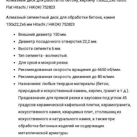
Алмазный диск для работы по бетону, кирпичу 150х22,2х6 Turbo
Flat Hitachi / HiKOKI 752823
Алмазный сегментный диск для обработки бетона, камня
150x22,2x6 мм Hitachi / HiKOKI 752823
Внешний диаметр 150 мм.
Диаметр посадочного отверстия 22,2 мм.
Высота сегмента 6 мм.
Тип сегмента - волнистый.
Для сухой и мокрой резки.
Рекомендованная скорость вращения до 6650 об/мин.
Рекомендованная скорость движения до 80 м/мин.
Назначение: любые твердые материалы (бетон,
природный и искусственный камень, кирпич, гранит и т.д.).
Предназначен для прямой резки и заусовки под углом 45
градусов керамической кафельной плитки, керамогранита,
искусственного камня, кварцевых плит, столешниц из
искусственного и натурального камня, а также при
обработке бетонных изделий не содержащих
металлической арматуры.