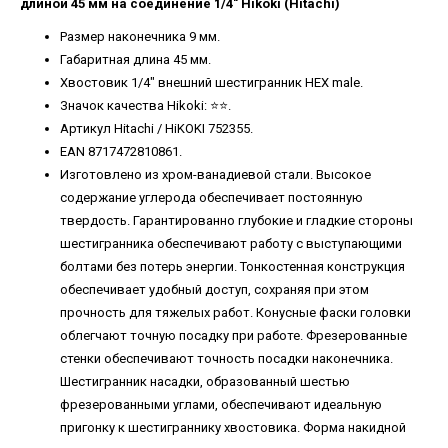
длиной 45 мм на соединение 1/4" Hikoki (Hitachi)
Размер наконечника 9 мм.
Габаритная длина 45 мм.
Хвостовик 1/4" внешний шестигранник HEX male.
Значок качества Hikoki: ⭐️⭐️.
Артикул Hitachi / HiKOKI 752355.
EAN 8717472810861.
Изготовлено из хром-ванадиевой стали. Высокое
содержание углерода обеспечивает постоянную
твердость. Гарантированно глубокие и гладкие стороны
шестигранника обеспечивают работу с выступающими
болтами без потерь энергии. Тонкостенная конструкция
обеспечивает удобный доступ, сохраняя при этом
прочность для тяжелых работ. Конусные фаски головки
облегчают точную посадку при работе. Фрезерованные
стенки обеспечивают точность посадки наконечника.
Шестигранник насадки, образованный шестью
фрезерованными углами, обеспечивают идеальную
пригонку к шестиграннику хвостовика. Форма накидной