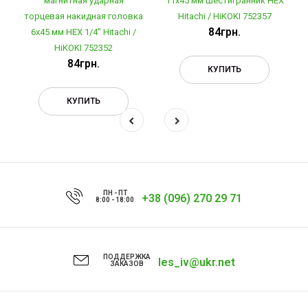
магнитная ударная
11х45 мм шестигранник HEX
торцевая накидная головка
Hitachi / HiKOKI 752357
84грн.
6x45 мм HEX 1/4" Hitachi /
HiKOKI 752352
84грн.
КУПИТЬ
КУПИТЬ
ПН - ПТ
+38 (096) 270 29 71
8:00 - 18:00
ПОДДЕРЖКА
les_iv@ukr.net
ЗАКАЗОВ