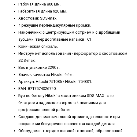
Рабочая длина 800 мм.
Габаритная длина 920 мм.
Хвостовик SDS-max.
4 режущие перпендикулярные кромки.
Наконечник: с центрирующим острием и с дробящими
зубцами, твердосплавные напайки TCT.
Коническая спираль.
Инструмент использования - перфоратор с хвостовиком
SDS-max.
Вес в упаковке 2290 г.
Значок качества Hikoki: ⭐️⭐️⭐️.
Артикул: Hitachi 751086 / Hikoki 754331.
EAN 8717574026740.
Бур по бетону Hikoki с хвостовиком SDS-MAX - это
быстрое и надежное сверло с 4 лезвиями для
профессиональной работы.
Создано для максимальной производительности при
сохранении безупречного качества каждой детали.
Оборудован твердосплавной головкой, образованной