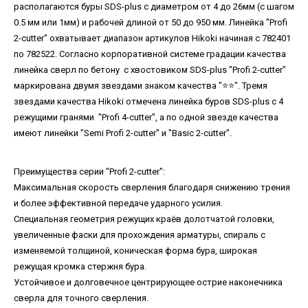
располагаются буры SDS-plus с диаметром от 4 до 26мм (с шагом
0.5 мм или 1мм) и рабочей длиной от 50 до 950 мм. Линейка "Profi
2-cutter" охватывает диапазон артикулов Hikoki начиная с 782401
по 782522. Согласно корпоративной системе градации качества
линейка сверл по бетону с хвостовиком SDS-plus "Profi 2-cutter"
маркирована двумя звездами знаком качества "⭐️⭐️". Тремя
звездами качества Hikoki отмечена линейка буров SDS-plus с 4
режущими гранями "Profi 4-cutter", а по одной звезде качества
имеют линейки "Semi Profi 2-cutter" и "Basic 2-cutter".
Преимущества серии "Profi 2-cutter":
Максимальная скорость сверления благодаря снижению трения
и более эффективной передаче ударного усилия.
Специальная геометрия режущих краёв долотчатой ​​головки,
увеличенные фаски для прохождения арматуры, спираль с
изменяемой толщиной, коническая форма бура, широкая
режущая кромка стержня бура.
Устойчивое и долговечное центрирующее острие наконечника
сверла для точного сверления.