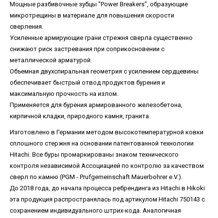
Мощные разбивочные зубцы "Power Breakers", образующие
микротрещины в материале для повышения скорости
сверления.
Усиленные армирующие грани стрежня сверла существенно
снижают риск застревания при соприкосновении с
металлической арматурой.
Объемная двухспиральная геометрия с усилением сердцевины
обеспечивает быстрый отвод продуктов бурения и
максимальную прочность на излом.
Применяется для бурения армированного железобетона,
кирпичной кладки, природного камня, гранита.
Изготовлено в Германии методом высокотемпературной ковки
сплошного стержня на основании патентованной технологии
Hitachi. Все буры промаркированы знаком технического
контроля независимой Ассоциацией по контролю за качеством
сверл по камню (PGM - Prufgemeinschaft Mauerbohrer e.V.).
До 2018 года, до начала процесса ребрендинга из Hitachi в Hikoki
эта продукция распространялась под артикулом Hitachi 750143 с
сохранением индивидуального штрих-кода. Аналогичная