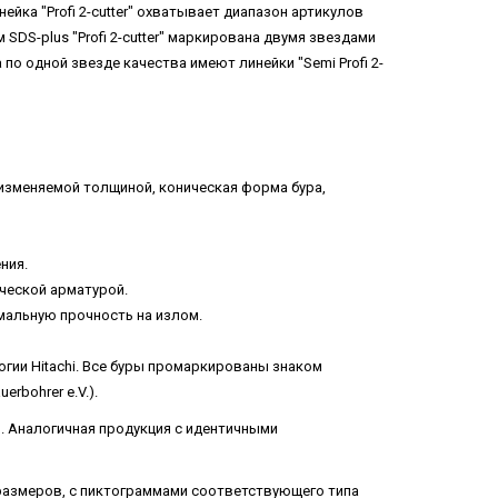
ейка "Profi 2-cutter" охватывает диапазон артикулов
SDS-plus "Profi 2-cutter" маркирована двумя звездами
а по одной звезде качества имеют линейки "Semi Profi 2-
 изменяемой толщиной, коническая форма бура,
ния.
ческой арматурой.
мальную прочность на излом.
гии Hitachi. Все буры промаркированы знаком
rbohrer e.V.).
23. Аналогичная продукция с идентичными
 размеров, с пиктограммами соответствующего типа