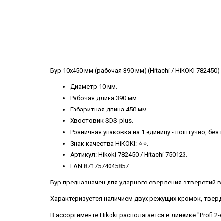
Бур 10х450 мм (рабочая 390 мм) (Hitachi / HiKOKI 782450)
Диаметр 10 мм.
Рабочая длина 390 мм.
Габаритная длина 450 мм.
Хвостовик SDS-plus.
Розничная упаковка на 1 единицу - поштучно, бе
Знак качества HiKOKI: ⭐️⭐️.
Артикул: Hikoki 782450 / Hitachi 750123.
EAN 8717574045857.
Бур предназначен для ударного сверления отверстий 
Характеризуется наличием двух режущих кромок, твер
В ассортименте Hikoki располагается в линейке "Profi 