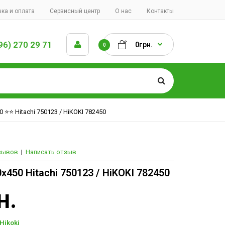
ка и оплата
Сервисный центр
О нас
Контакты
96) 270 29 71
0грн.
0
 ⭐️⭐️ Hitachi 750123 / HiKOKI 782450
зывов
|
Написать отзыв
0х450 Hitachi 750123 / HiKOKI 782450
н.
Hikoki