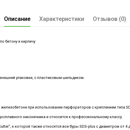
Описание
Характеристики
Отзывов (0)
 по бетону и кирпичу
з внешней упаковки, с пластиковым шильдиком.
в железобетоне при использовании перфораторов с креплением типа SD
досплавного наконечника и относится к профессиональному классу.
2-cutter", к которой также относятся все буры SDS-plus с диаметром от 