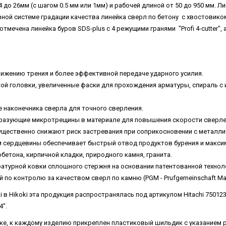
до 26мм (с шагом 0.5 мм или 1мм) и рабочей длиной от 50 до 950 мм. Лин
вной системе градации качества линейка сверл по бетону с хвостовиком 
 отмечена линейка буров SDS-plus с 4 режущими гранями "Profi 4-cutter", 
ижению трения и более эффективной передаче ударного усилия.
й ​​головки, увеличенные фаски для прохождения арматуры, спираль с
 наконечника сверла для точного сверления.
образующие микротрещины в материале для повышения скорости сверле
щественно снижают риск застревания при соприкосновении с металли
м сердцевины обеспечивает быстрый отвод продуктов бурения и макси
етона, кирпичной кладки, природного камня, гранита.
турной ковки сплошного стержня на основании патентованной техноло
по контролю за качеством сверл по камню (PGM - Prufgemeinschaft Maue
hi в Hikoki эта продукция распространялась под артикулом Hitachi 7501
4".
овке, к каждому изделию прикреплен пластиковый шильдик с указанием