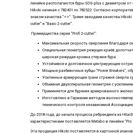
линейке располагаются буры SDS-plus с диаметром от 4 
Hikoki начиная с 782401 по 782522. Согласно корпорати
знаком качества "⭐️⭐️". Тремя звездами качества Hikoki
cutter" и "Basic 2-cutter".
Преимущества серии "Profi 2-cutter":
Максимальная скорость сверления благодаря сн
Специальная геометрия режущих краёв долотчато
широкая режущая кромка стержня бура.
Устойчивое и долговечное центрирующее острие
Мощные разбивочные зубцы "Power Breakers", 
Усиленные армирующие грани стрежня сверла су
Объемная двухспиральная геометрия с усиление
Применяется для бурения армированного железоб
Изготовлено в Германии методом высокотемпера
технического контроля независимой Ассоциацией 
До 2018 года, до начала процесса ребрендинга из Hitac
характеристиками поставляется Metabo в линейке "Pro 
Эта продукция Hikoki поставляется в картонной упак