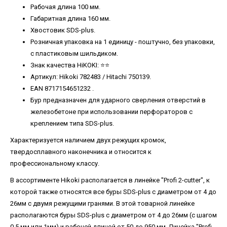
Рабочая длина 100 мм.
Габаритная длина 160 мм.
Хвостовик SDS-plus.
Розничная упаковка на 1 единицу - поштучно, без упаковки,
с пластиковым шильдиком.
Знак качества HiKOKI: ⭐️⭐️
Артикул: Hikoki 782483 / Hitachi 750139.
EAN 8717154651232 .
Бур предназначен для ударного сверления отверстий в
железобетоне при использовании перфораторов с
креплением типа SDS-plus.
Характеризуется наличием двух режущих кромок,
твердосплавного наконечника и относится к
профессиональному классу.
В ассортименте Hikoki располагается в линейке "Profi 2-cutter", к
которой также относятся все буры SDS-plus с диаметром от 4 до
26мм с двумя режущими гранями. В этой товарной линейке
располагаются буры SDS-plus с диаметром от 4 до 26мм (с шагом
0.5 мм или 1мм) и рабочей длиной от 50 до 950 мм. Линейка "Profi