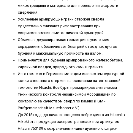
микротрещины в материале для повышения скорости
сверления.
Усиленные армирующие грани стержня сверла
существенно снижают риск застревания при
соприкосновении с металлической арматурой.
Объемная двухспиральная геометрия с усилением
сердцевины обеспечивает быстрый отвод продуктов
бурения и максимальную прочность на излом.
Применяется для бурения армированного железобетона,
кирпичной кладки, природного камня, гранита.
Изготовлено в Германии методом высокотемпературной
ковки сплошного стержня на основании патентованной
технологии Hitachi. Все буры промаркированы знаком
технического контроля независимой Ассоциацией по
контролю за качеством сверл по камню (PGM -
Prufgemeinschaft Mauerbohrer e.V.).
До 2018 года, до начала процесса ребрендинга из Hitachi в
Hikoki эта продукция распространялась под артикулом
Hitachi 750139 с сохранением индивидуального штрих-