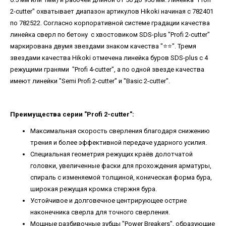
2-cutter" охватывает диапазон артикулов Hikoki начиная с 782401
по 782522. Согласно корпоративной системе градации качества
линейка сверл по бетону с хвостовиком SDS-plus "Profi 2-cutter"
маркирована двумя звездами знаком качества "⭐️⭐️". Тремя
звездами качества Hikoki отмечена линейка буров SDS-plus с 4
режущими гранями "Profi 4-cutter", а по одной звезде качества
имеют линейки "Semi Profi 2-cutter" и "Basic 2-cutter".
Преимущества серии "Profi 2-cutter":
Максимальная скорость сверления благодаря снижению
трения и более эффективной передаче ударного усилия.
Специальная геометрия режущих краёв долотчатой ​​
головки, увеличенные фаски для прохождения арматуры,
спираль с изменяемой толщиной, коническая форма бура,
широкая режущая кромка стержня бура.
Устойчивое и долговечное центрирующее острие
наконечника сверла для точного сверления.
Мощные разбивочные зубцы "Power Breakers", образующие