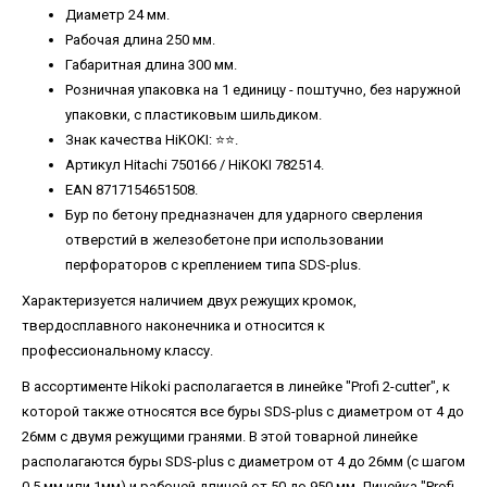
Диаметр 24 мм.
Рабочая длина 250 мм.
Габаритная длина 300 мм.
Розничная упаковка на 1 единицу - поштучно, без наружной
упаковки, с пластиковым шильдиком.
Знак качества HiKOKI: ⭐️⭐️.
Артикул Hitachi 750166 / HiKOKI 782514.
EAN 8717154651508.
Бур по бетону предназначен для ударного сверления
отверстий в железобетоне при использовании
перфораторов с креплением типа SDS-plus.
Характеризуется наличием двух режущих кромок,
твердосплавного наконечника и относится к
профессиональному классу.
В ассортименте Hikoki располагается в линейке "Profi 2-cutter", к
которой также относятся все буры SDS-plus с диаметром от 4 до
26мм с двумя режущими гранями. В этой товарной линейке
располагаются буры SDS-plus с диаметром от 4 до 26мм (с шагом
0.5 мм или 1мм) и рабочей длиной от 50 до 950 мм. Линейка "Profi