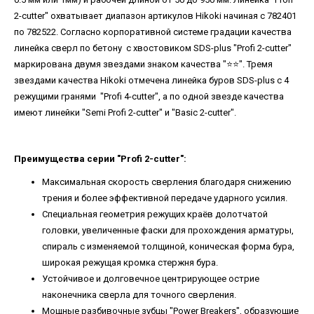
2-cutter" охватывает диапазон артикулов Hikoki начиная с 782401
по 782522. Согласно корпоративной системе градации качества
линейка сверл по бетону с хвостовиком SDS-plus "Profi 2-cutter"
маркирована двумя звездами знаком качества "⭐️⭐️". Тремя
звездами качества Hikoki отмечена линейка буров SDS-plus с 4
режущими гранями "Profi 4-cutter", а по одной звезде качества
имеют линейки "Semi Profi 2-cutter" и "Basic 2-cutter".
Преимущества серии "Profi 2-cutter":
Максимальная скорость сверления благодаря снижению
трения и более эффективной передаче ударного усилия.
Специальная геометрия режущих краёв долотчатой ​​
головки, увеличенные фаски для прохождения арматуры,
спираль с изменяемой толщиной, коническая форма бура,
широкая режущая кромка стержня бура.
Устойчивое и долговечное центрирующее острие
наконечника сверла для точного сверления.
Мощные разбивочные зубцы "Power Breakers", образующие