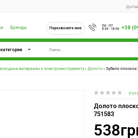
Достав
ПН - ПТ
+38 (0
ьи
Бренды
Перезвоните мне
8:00 - 18:00
асходные материалы к электроинструменту
Долото
Зубило плоское 3
0 от
Долото плоское
751583
538гр