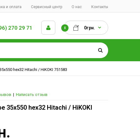
ка и оплата
Сервисный центр
О нас
Контакты
96) 270 29 71
0грн.
0
5х550 hex32 Hitachi / HiKOKI 751583
зывов
|
Написать отзыв
 35х550 hex32 Hitachi / HiKOKI
н.