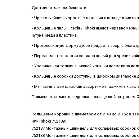
Достоинства и особенности:
• Чрезвычайная скорость сверления с кольцевыми пилам
• Кольцевые пилы Hitachi / Hikoki имеют неравномерны
чугуна, меди и пластика.
• Прогрессивную форму зубов придает лазер, а благо
• Передовая технология создала целый ряд чрезвычайн
• Увеличенная толщина нижней крышки позволила полу
• Кольцевые коронки доступны в широком диапазоне 
• Мы предлагаем широкий ассортимент зажимных систе
Применяется вместе с дрелью, оснащенной патроном
Кольцевые коронки с диаметром от Ø 40 до Ø 152 в за
или Hikoki 752189:
752187 Монтажный шпиндель для кольцевых коронок от 4
752188 Монтажный шпиндель для кольцевых коронок от 4