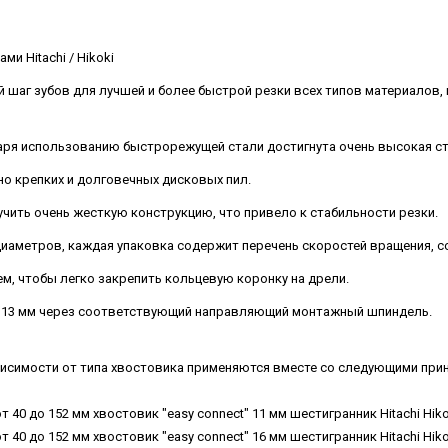
и Hitachi / Hikoki
й шаг зубов для лучшей и более быстрой резки всех типов материалов,
даря использованию быстрорежущей стали достигнута очень высокая ст
о крепких и долговечных дисковых пил.
чить очень жесткую конструкцию, что привело к стабильности резки.
диаметров, каждая упаковка содержит перечень скоростей вращения, 
м, чтобы легко закрепить кольцевую коронку на дрели.
 Ø13 мм через соответствующий направляющий монтажный шпиндель.
висимости от типа хвостовика применяются вместе со следующими прина
0 до 152 мм хвостовик "easy connect" 11 мм шестигранник Hitachi Hiko
0 до 152 мм хвостовик "easy connect" 16 мм шестигранник Hitachi Hiko