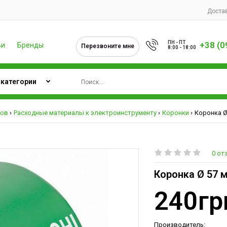
Достав
ПН - ПТ
+38 (0
ьи
Бренды
Перезвоните мне
8:00 - 18:00
тов
Расходные материалы к электроинструменту
Коронки
Коронка Ø 
0 от
Коронка Ø 57 м
240гр
Производитель: