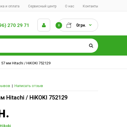
ка и оплата
Сервисный центр
О нас
Контакты
96) 270 29 71
0грн.
0
57 мм Hitachi / HiKOKI 752129
зывов
|
Написать отзыв
м Hitachi / HiKOKI 752129
н.
Hikoki