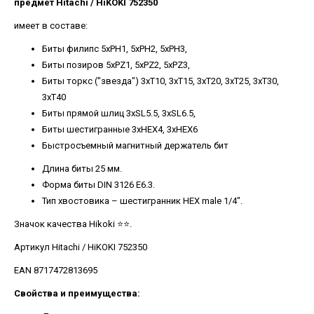
предмет Hitachi / HiKOKI 752350
имеет в составе:
Биты филипс 5xPH1, 5xPH2, 5xPH3,
Биты позиров 5xPZ1, 5xPZ2, 5xPZ3,
Биты торкс ("звезда") 3xT10, 3xT15, 3xT20, 3xT25, 3xT30,
3xT40
Биты прямой шлиц 3xSL5.5, 3xSL6.5,
Биты шестигранные 3xHEX4, 3xHEX6
Быстросъемный магнитный держатель бит
Длина биты 25 мм.
Форма биты DIN 3126 E6.3.
Тип хвостовика – шестигранник HEX male 1/4".
Значок качества Hikoki ⭐️⭐️.
Артикул Hitachi / HiKOKI 752350
EAN 8717472813695
Свойства и преимущества: