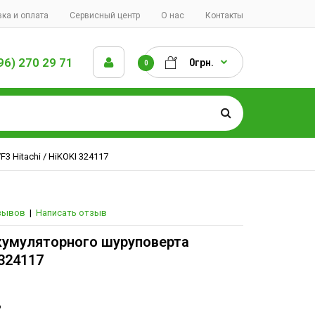
ка и оплата
Сервисный центр
О нас
Контакты
96) 270 29 71
0грн.
0
3 Hitachi / HiKOKI 324117
зывов
|
Написать отзыв
кумуляторного шуруповерта
 324117
.