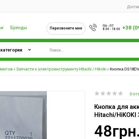
Достав
ПН - ПТ
+38 (0
ьи
Бренды
Перезвоните мне
8:00 - 18:00
ментов
Запчасти к электроинструменту Hitachi / Hikoki
Кнопка DS18DVF
0 от
Кнопка для ак
Hitachi/HiKOKI
48грн