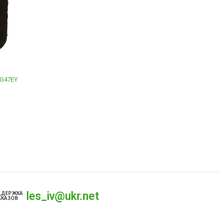
CG47EY
les_iv@ukr.net
ДДЕРЖКА
АКАЗОВ