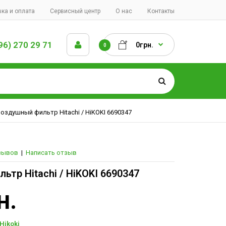
ка и оплата
Сервисный центр
О нас
Контакты
96) 270 29 71
0грн.
0
оздушный фильтр Hitachi / HiKOKI 6690347
зывов
|
Написать отзыв
тр Hitachi / HiKOKI 6690347
н.
Hikoki