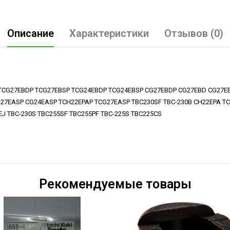
Описание
Характеристики
Отзывов (0)
EA2 TCG27EBDP TCG27EBSP TCG24EBDP TCG24EBSP CG27EBDP CG27EBD CG27
7EASP CG24EASP TCH22EPAP TCG27EASP TBC230SF TBC-230B CH22EPA TC
J TBC-230S TBC255SF TBC255PF TBC-225S TBC225CS
Рекомендуемые товары