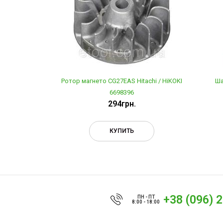
Ротор магнето CG27EAS Hitachi / HiKOKI
Ша
6698396
294грн.
КУПИТЬ
+38 (096) 
ПН - ПТ
8:00 - 18:00