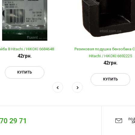
йба 8 Hitachi / HiKOKI 6684648
Резиновая подушка бензобака 
42грн.
Hitachi / HiKOKI 6692225
42грн.
КУПИТЬ
КУПИТЬ
270 29 71
ПО
З