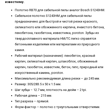
известняку.
Полотно RB70 для сабельной пилы аналог Bosch S1243HM.
Сабельное полотно S1243HM для сабельной пилы
предназначено для быстрой и чистой резки красного,
силикатного или обожженного кирпича, ячеистого бетона,
пенобетона, газобетона, известняка, poroton. Зубцы из
твердосплавного материала HM/TC легко справятся
бетонными изделиями или материалами из природного
камня.
Рабочий материал (назначение): пенобетон, красный
кирпич, силикатный кирпич, шлакоблок, обожженный
кирпич, газобетон, известняк, бетон, гипс, природный или
искусственный камень, poroton.
Максимально рекомендуемая длина резки – до 245 мм.
Размер: 305/283.5 х 50 х 1.5 мм.
Шаг зубца – 12.7 мм, плотность на дюйм – 2 tpi.
Рабочая длина – 215 мм.
Тип разреза – прямой.
Форм-фактор – полотно с треугольными отверстиями.