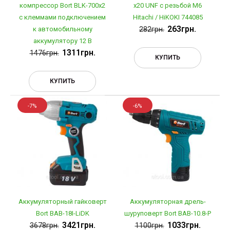
компрессор Bort BLK-700х2
x20 UNF c резьбой M6
с клеммами подключением
Hitachi / HiKOKI 744085
263грн.
к автомобильному
282грн.
аккумулятору 12 В
1311грн.
1476грн.
КУПИТЬ
КУПИТЬ
-7%
-6%
Аккумуляторный гайковерт
Аккумуляторная дрель-
Bort BAB-18I-LiDK
шуруповерт Bort BAB-10.8-P
3421грн.
1033грн.
3678грн.
1100грн.