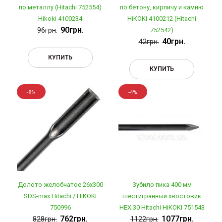
по металлу (Hitachi 752554)
по бетону, кирпичу и камню
Hikoki 4100234
HiKOKI 4100212 (Hitachi
90грн.
96грн.
752542)
40грн.
42грн.
КУПИТЬ
КУПИТЬ
-8%
-4%
Долото желобчатое 26х300
Зубило пика 400 мм
SDS-max Hitachi / HiKOKI
шестигранный хвостовик
750996
НЕХ 30 Hitachi HiKOKI 751543
762грн.
1077грн.
828грн.
1122грн.