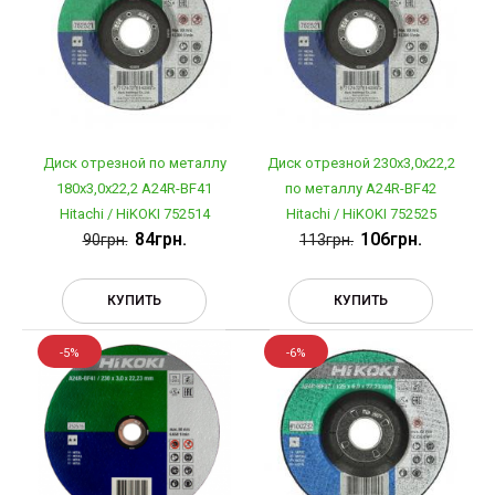
Диск отрезной по металлу
Диск отрезной 230х3,0х22,2
180х3,0х22,2 A24R-BF41
по металлу A24R-BF42
Hitachi / HiKOKI 752514
Hitachi / HiKOKI 752525
84грн.
106грн.
90грн.
113грн.
КУПИТЬ
КУПИТЬ
-5%
-6%