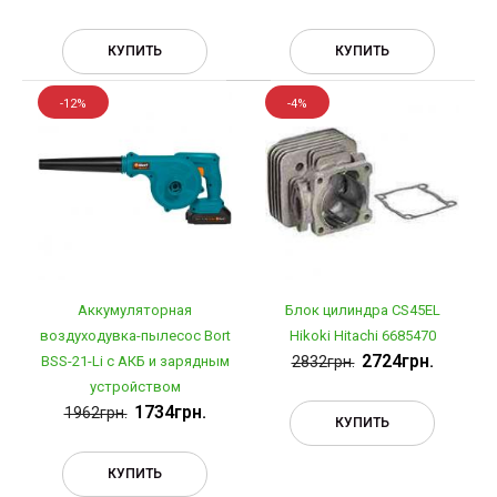
КУПИТЬ
КУПИТЬ
-12%
-4%
Аккумуляторная
Блок цилиндра CS45EL
воздуходувка-пылесос Bort
Hikoki Hitachi 6685470
2724грн.
BSS-21-Li с АКБ и зарядным
2832грн.
устройством
1734грн.
1962грн.
КУПИТЬ
КУПИТЬ