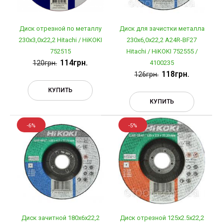
Диск отрезной по металлу
Диск для зачистки металла
230х3,0х22,2 Hitachi / HiKOKI
230х6,0х22,2 A24R-BF27
752515
Hitachi / HiKOKI 752555 /
114грн.
120грн.
4100235
118грн.
126грн.
КУПИТЬ
КУПИТЬ
-6%
-5%
Диск зачитной 180х6х22,2
Диск отрезной 125х2.5х22,2