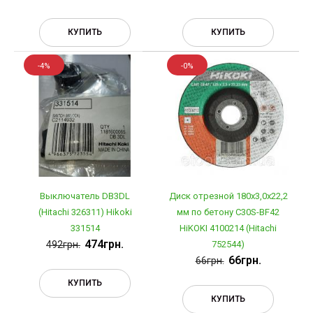
КУПИТЬ
КУПИТЬ
-4%
-0%
Выключатель DB3DL
Диск отрезной 180х3,0х22,2
(Hitachi 326311) Hikoki
мм по бетону C30S-BF42
331514
HiKOKI 4100214 (Hitachi
474грн.
492грн.
752544)
66грн.
66грн.
КУПИТЬ
КУПИТЬ