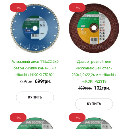
-4%
-6%
Алмазный диск 115x22,2x6
Диск отрезной для
бетон кирпич камень ⭐️⭐️
нержавеющей стали
Hitachi / HiKOKI 752821
230х1,9х22,2мм ⭐ Hitachi /
699грн.
729грн.
HiKOKI 782319
102грн.
109грн.
КУПИТЬ
КУПИТЬ
-7%
-6%